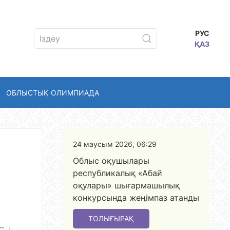
РУС
ҚАЗ
ОБЛЫСТЫҚ ОЛИМПИАДА
24 маусым 2026, 06:29
Облыс оқушылары
республикалық «Абай
оқулары» шығармашылық
конкурсында жеңімпаз атанды
ТОЛЫҒЫРАҚ