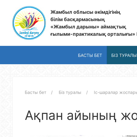
Жамбыл облысы әкімдігінің
білім басқармасының
«Жамбыл дарыны» аймақтық
ғылыми-практикалық орталығы»
БАСТЫ БЕТ
БІЗ ТУРАЛЫ
Басты бет
Біз туралы
Іс-шаралар жоспар
Ақпан айының ж