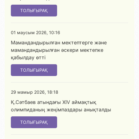
ТОЛЫҒЫРАҚ
01 маусым 2026, 10:16
Мамандандырылған мектептерге және
мамандандырылған әскери мектепке
қабылдау өтті
ТОЛЫҒЫРАҚ
29 мамыр 2026, 18:18
Қ.Сәтбаев атындағы XIV аймақтық
олимпиданың жеңімпаздары анықталды
ТОЛЫҒЫРАҚ