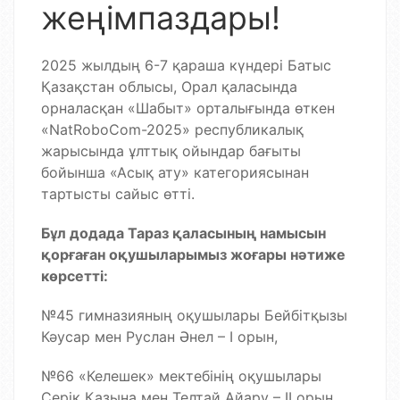
жеңімпаздары!
2025 жылдың 6-7 қараша күндері Батыс
Қазақстан облысы, Орал қаласында
орналасқан «Шабыт» орталығында өткен
«NatRoboCom-2025» республикалық
жарысында ұлттық ойындар бағыты
бойынша «Асық ату» категориясынан
тартысты сайыс өтті.
Бұл додада Тараз қаласының намысын
қорғаған оқушыларымыз жоғары нәтиже
көрсетті:
№45 гимназияның оқушылары Бейбітқызы
Кәусар мен Руслан Әнел – І орын,
№66 «Келешек» мектебінің оқушылары
Серік Қазына мен Телтай Айару – ІІ орын