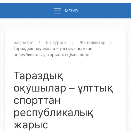
МЕНЮ
Басты бет
Біз туралы
Жаңалықтар
Тараздық оқушылар – ұлттық спорттан
республикалық жарыс жеңімпаздары!
Тараздық
оқушылар – ұлттық
спорттан
республикалық
жарыс