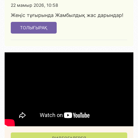
22 мамыр 2026, 10:58
Жеңіс тұғырында Жамбылдық жас дарындар!
ТОЛЫҒЫРАҚ