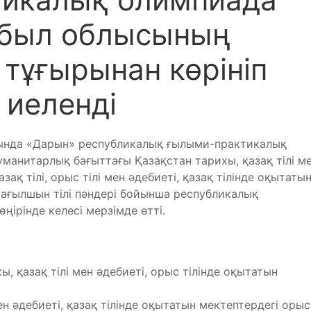
мбыл облысының
тұғырынан көрініп
 иеленді
ғында «Дарын» республикалық ғылыми-практикалық
анитарлық бағыттағы Қазақстан тарихы, қазақ тілі м
зақ тілі, орыс тілі мен әдебиеті, қазақ тілінде оқытаты
і, ағылшын тілі пәндері бойынша республикалық
ңірінде келесі мерзімде өтті.
ы, қазақ тілі мен әдебиеті, орыс тілінде оқытатын
н әдебиеті, қазақ тілінде оқытатын мектептердегі орыс 