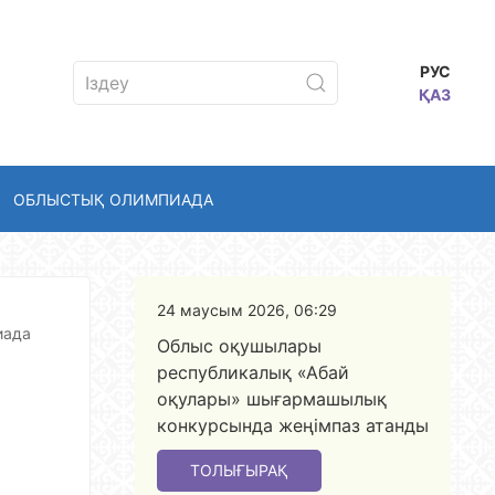
РУС
ҚАЗ
ОБЛЫСТЫҚ ОЛИМПИАДА
24 маусым 2026, 06:29
иада
Облыс оқушылары
республикалық «Абай
оқулары» шығармашылық
конкурсында жеңімпаз атанды
ТОЛЫҒЫРАҚ