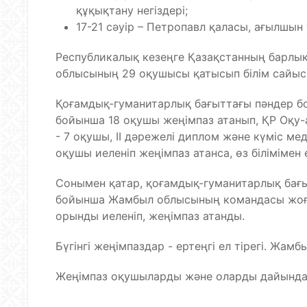
құқықтану негіздері;
17-21 сәуір – Петропавл қаласы, ағылшын тіл
Республикалық кезеңге Қазақстанның барлық
облысының 29 оқушысы қатысып білім сайысы
Қоғамдық-гуманитарлық бағыттағы пәндер 
бойынша 18 оқушы жеңімпаз атанып, ҚР Оқу-а
- 7 оқушы, IІ дәрежелі диплом және күміс мед
оқушы иеленіп жеңімпаз атанса, өз біліміме
Сонымен қатар, қоғамдық-гуманитарлық ба
бойынша Жамбыл облысының командасы жоғары
орынды иеленіп, жеңімпаз атанды.
Бүгінгі жеңімпаздар - ертеңгі ел тірегі. Жам
Жеңімпаз оқушыларды және оларды дайындағ