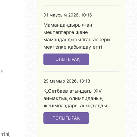
01 маусым 2026, 10:16
Мамандандырылған
мектептерге және
мамандандырылған әскери
мектепке қабылдау өтті
ТОЛЫҒЫРАҚ
ен
н
29 мамыр 2026, 18:18
Қ.Сәтбаев атындағы XIV
аймақтық олимпиданың
жеңімпаздары анықталды
ТОЛЫҒЫРАҚ
тілі,