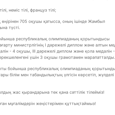
і, неміс тілі, француз тілі;
 өңірінен 705 оқушы қатысса, оның ішінде Жамбыл
на түсті.
бойынша республикалық олимпиаданың қорытындысы
ғарту министрлігінің І дәрежелі диплом және алтын ме
алін - 4 оқушы, IIІ дәрежелі диплом және қола медалін -
н ерекшеленгені үшін 3 оқушы грамотамен марапатталды.
ғыты бойынша республикалық олимпиаданың қорытынд
 білім мен табандылықтың үлгісін көрсетіп, жүлделі 
былдың жас қырандарына тек қана сәттілік тілейміз!
ан мұғалімдерін жеңістерімен құттықтаймыз!