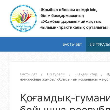
Жамбыл облысы әкімдігінің
білім басқармасының
«Жамбыл дарыны» аймақтық
ғылыми-практикалық орталығы»
БАСТЫ БЕТ
БІЗ ТУРАЛЫ
Басты бет
Біз туралы
Жаңалықтар
Қ
нәтижесінде жамбыл облысының командасы жеңіс тұ
Қоғамдық-гуман
бойынша респуб