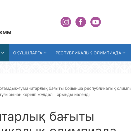
 КММ
ОҚУШЫЛАРҒА
РЕСПУБЛИКАЛЫҚ ОЛИМПИАДА
оғамдық-гуманитарлық бағыты бойынша республикалық олимп
ғырынан көрініп жүлделі І орынды иеленді
итарлық бағыты
ликалық олимпиада