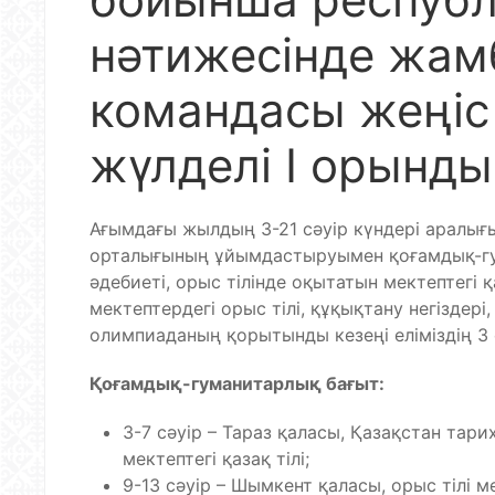
нәтижесінде жа
командасы жеңіс 
жүлделі І орынды
Ағымдағы жылдың 3-21 сәуір күндері аралы
орталығының ұйымдастыруымен қоғамдық-гум
әдебиеті, орыс тілінде оқытатын мектептегі қа
мектептердегі орыс тілі, құқықтану негіздер
олимпиаданың қорытынды кезеңі еліміздің 3 ө
Қоғамдық-гуманитарлық бағыт:
3-7 сәуір – Тараз қаласы, Қазақстан тарих
мектептегі қазақ тілі;
9-13 сәуір – Шымкент қаласы, орыс тілі ме