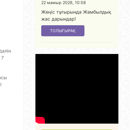
22 мамыр 2026, 10:58
Жеңіс тұғырында Жамбылдық
жас дарындар!
ТОЛЫҒЫРАҚ
далін
 7
ысы
І