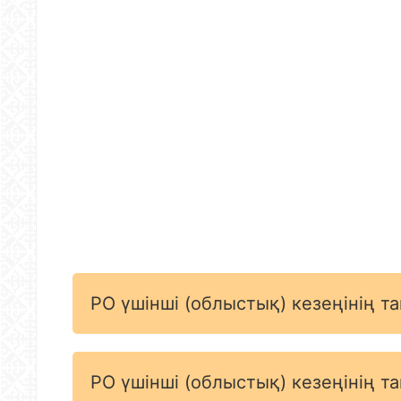
РО үшінші (облыстық) кезеңінің т
РО үшінші (облыстық) кезеңінің т