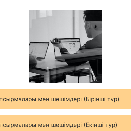
апсырмалары мен шешімдері (Бірінші тур)
апсырмалары мен шешімдері (Екінші тур)