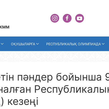
 КММ
ОҚУШЫЛАРҒА
РЕСПУБЛИКАЛЫҚ ОЛИМПИАДА
тін пәндер бойынша 9
налған Республикалы
) кезеңі