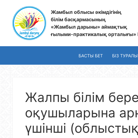
Жамбыл облысы әкімдігінің
білім басқармасының
«Жамбыл дарыны» аймақтық
ғылыми-практикалық орталығы»
БАСТЫ БЕТ
БІЗ ТУРАЛЫ
Жалпы білім бере
оқушыларына ар
үшінші (облыстық