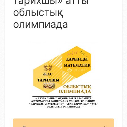
тарихшы» атты
облыстық
олимпиада