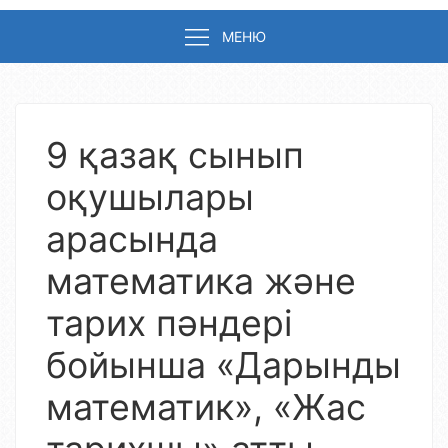
МЕНЮ
9 қазақ сынып
оқушылары
арасында
математика және
тарих пәндері
бойынша «Дарынды
математик», «Жас