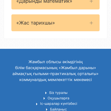
«Дарынды математик»
«Жас тарихшы»
Жамбыл облысы әкімдігінің
білім басқармасының «Жамбыл дарыны»
аймақтық ғылыми-практикалық орталығы»
коммуналдық мемлекеттік мекемесі
Біз туралы
Оқушыларға
Іс-шаралар күнтізбесі
Байланыс