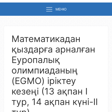
МЕНЮ
Математикадан
қыздарға арналған
Еуропалық
олимпиаданың
(EGMO) іріктеу
кезеңі (13 ақпан І
тур, 14 ақпан күні-ІІ