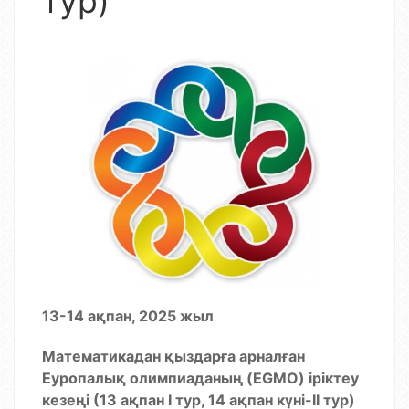
тур)
13-14 ақпан, 2025 жыл
Математикадан қыздарға арналған
Еуропалық олимпиаданың (EGMO) іріктеу
кезеңі (13 ақпан І тур, 14 ақпан күні-ІІ тур)