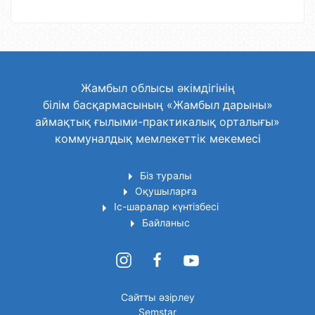
Жамбыл облысы әкімдігінің
білім басқармасының «Жамбыл дарыны»
аймақтық ғылыми-практикалық орталығы»
коммуналдық мемлекеттік мекемесі
Біз туралы
Оқушыларға
Іс-шаралар күнтізбесі
Байланыс
Сайтты әзірлеу
Semstar