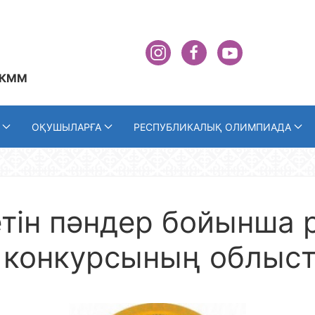
 КММ
ОҚУШЫЛАРҒА
РЕСПУБЛИКАЛЫҚ ОЛИМПИАДА
етін пәндер бойынша
конкурсының облысты