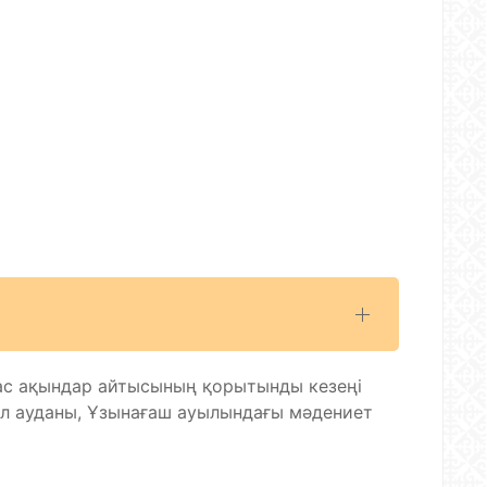
ас ақындар айтысының қорытынды кезеңі
л ауданы, Ұзынағаш ауылындағы мәдениет