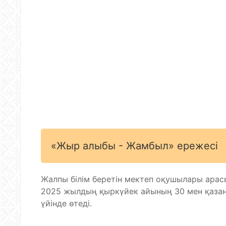
«Жыр алыбы - Жамбыл» ережесі
Жалпы білім беретін мектеп оқушылары ара
2025 жылдың қыркүйек айының 30 мен қазан
үйінде өтеді.