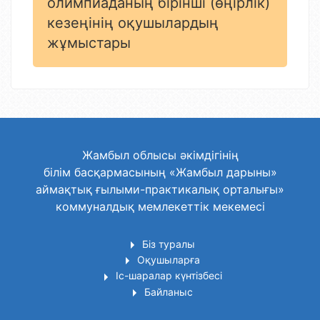
олимпиаданың бірінші (өңірлік)
кезеңінің оқушылардың
жұмыстары
Жамбыл облысы әкімдігінің
білім басқармасының «Жамбыл дарыны»
аймақтық ғылыми-практикалық орталығы»
коммуналдық мемлекеттік мекемесі
Біз туралы
Оқушыларға
Іс-шаралар күнтізбесі
Байланыс