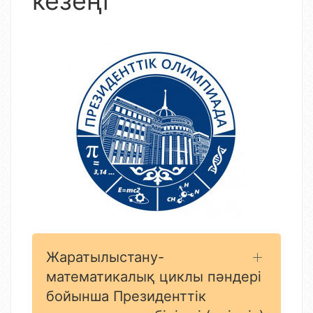
кезеңі
Жаратылыстану-
математикалық циклы пәндері
бойынша Президенттік