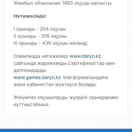
Жамбыл облысынан 1483 оқушы қатысты.
Нәтижесінде:
І орынды - 204 оқушы
ІІ орынды - 376 оқушы
ІІІ орынды - 439 оқушы иеленді.
Олимпиада нәтижелері
www.daryn.kz
сайтында жарияланды.Сертификаттар мен
дипломдарды
www.games.daryn.kz
платформасындағы
жеке кабинеттен жүктеуге болады.
Жеңімпаз оқушыларды жүлделі орындармен
құттықтаймыз.