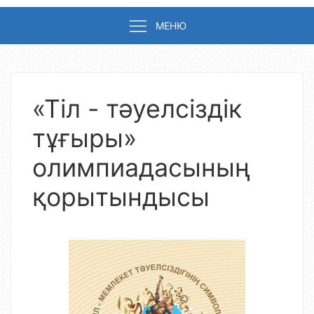
МЕНЮ
«Тіл - тәуелсіздік
тұғыры»
олимпиадасының
қорытындысы