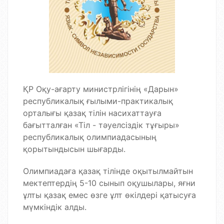
ҚР Оқу-ағарту министрлігінің «Дарын»
республикалық ғылыми-практикалық
орталығы қазақ тілін насихаттауға
бағытталған «Тіл - тәуелсіздік тұғыры»
республикалық олимпиадасының
қорытындысын шығарды.
Олимпиадаға қазақ тілінде оқытылмайтын
мектептердің 5-10 сынып оқушылары, яғни
ұлты қазақ емес өзге ұлт өкілдері қатысуға
мүмкіндік алды.