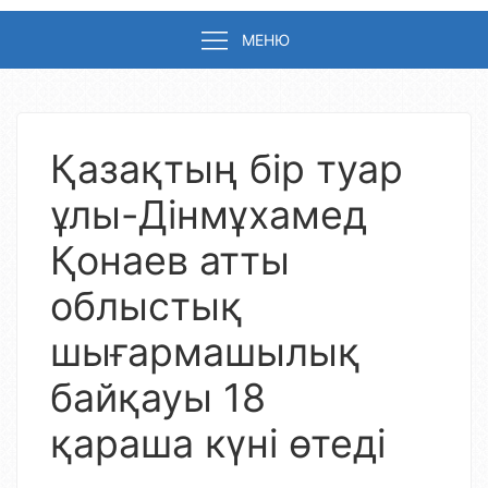
МЕНЮ
Қазақтың бір туар
ұлы-Дінмұхамед
Қонаев атты
облыстық
шығармашылық
байқауы 18
қараша күні өтеді