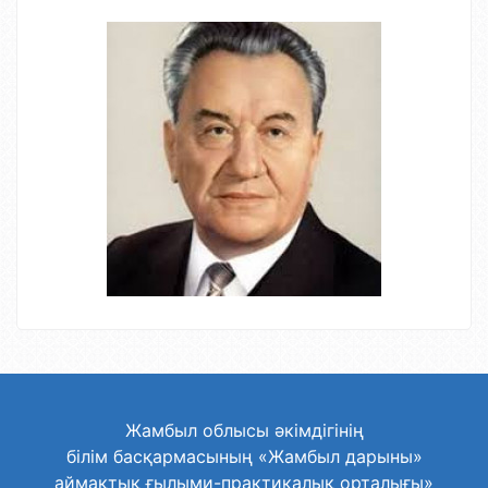
Жамбыл облысы әкімдігінің
білім басқармасының «Жамбыл дарыны»
аймақтық ғылыми-практикалық орталығы»