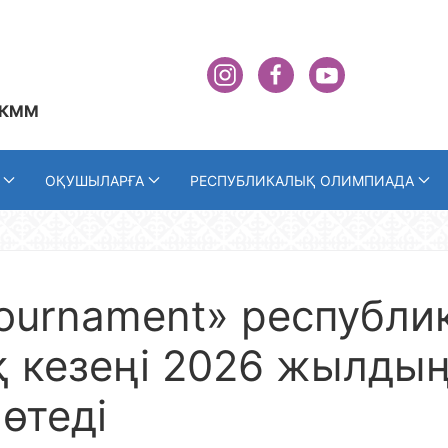
 КММ
ОҚУШЫЛАРҒА
РЕСПУБЛИКАЛЫҚ ОЛИМПИАДА
ournament» республи
қ кезеңі 2026 жылдың
өтеді