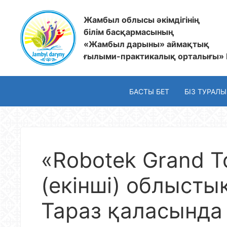
Жамбыл облысы әкімдігінің
білім басқармасының
«Жамбыл дарыны» аймақтық
ғылыми-практикалық орталығы»
БАСТЫ БЕТ
БІЗ ТУРАЛЫ
«Robotek Grand T
(екінші) облысты
Тараз қаласында 