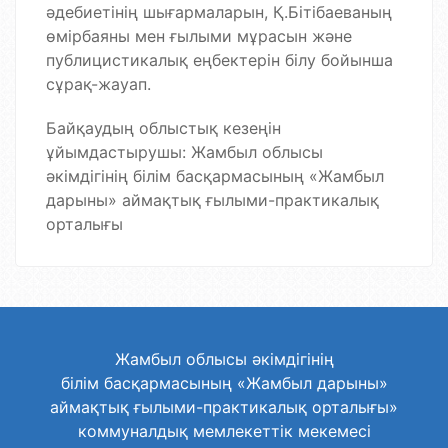
әдебиетінің шығармаларын, Қ.Бітібаеваның
өмірбаяны мен ғылыми мұрасын және
публицистикалық еңбектерін білу бойынша
сұрақ-жауап.
Байқаудың облыстық кезеңін
ұйымдастырушы: Жамбыл облысы
әкімдігінің білім басқармасының «Жамбыл
дарыны» аймақтық ғылыми-практикалық
орталығы
Жамбыл облысы әкімдігінің
білім басқармасының «Жамбыл дарыны»
аймақтық ғылыми-практикалық орталығы»
коммуналдық мемлекеттік мекемесі