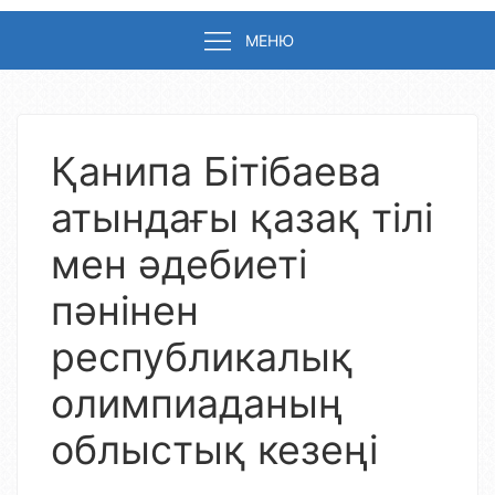
МЕНЮ
Қанипа Бітібаева
атындағы қазақ тілі
мен әдебиеті
пәнінен
республикалық
олимпиаданың
облыстық кезеңі