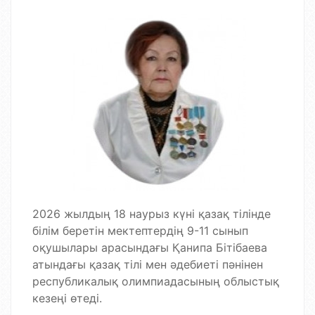
2026 жылдың 18 наурыз күні қазақ тілінде
білім беретін мектептердің 9-11 сынып
оқушылары арасындағы Қанипа Бітібаева
атындағы қазақ тілі мен әдебиеті пәнінен
республикалық олимпиадасының облыстық
кезеңі өтеді.