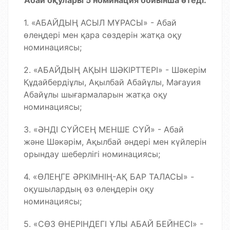
Абай оқулары 5 номинация бойынша өтеді:
1. «АБАЙДЫҢ АСЫЛ МҰРАСЫ» - Абай
өлеңдері мен қара сөздерін жатқа оқу
номинациясы;
2. ⁠«АБАЙДЫҢ АҚЫН ШӘКІРТТЕРІ» - Шәкерім
Құдайбердіұлы, Ақылбай Абайұлы, Мағауия
Абайұлы шығармаларын жатқа оқу
номинациясы;
3. «ӘНДІ СҮЙСЕҢ МЕНШЕ СҮЙ» - Абай
және Шәкәрім, Ақылбай әндері мен күйлерін
орындау шеберлігі номинациясы;
4. «ӨЛЕҢГЕ ӘРКІМНІҢ-АҚ БАР ТАЛАСЫ» -
оқушылардың өз өлеңдерін оқу
номинациясы;
5. «СӨЗ ӨНЕРІНДЕГІ ҰЛЫ АБАЙ БЕЙНЕСІ» -