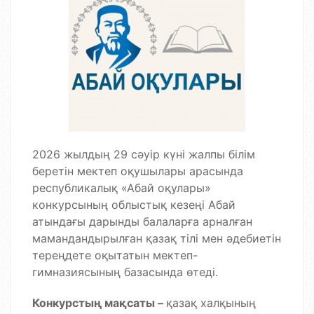
2026 жылдың 29 сәуір күні жалпы білім
беретін мектеп оқушылары арасында
республикалық «Абай оқулары»
конкурсының облыстық кезеңі Абай
атындағы дарынды балаларға арналған
мамандандырылған қазақ тілі мен әдебиетін
тереңдете оқытатын мектеп-
гимназиясының базасында өтеді.
Конкурстың мақсаты –
қазақ халқының