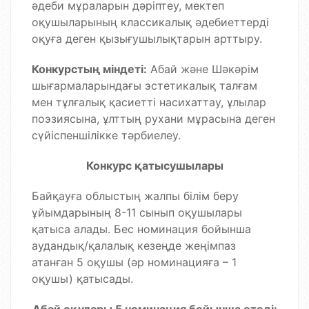
әдеби мұраларын дәріптеу, мектеп
оқушыларының классикалық әдебиеттерді
оқуға деген қызығушылықтарын арттыру.
Конкурстың міндеті:
Абай және Шәкәрім
шығармаларындағы эстетикалық талғам
мен тұлғалық қасиетті насихаттау, ұлылар
поэзиясына, ұлттың рухани мұрасына деген
сүйіспеншілікке тәрбиелеу.
Конкурс қатысушылары
Байқауға облыстың жалпы білім беру
ұйымдарының 8-11 сынып оқушылары
қатыса алады. Бес номинация бойынша
аудандық/қалалық кезеңде жеңімпаз
атанған 5 оқушы (әр номинацияға – 1
оқушы) қатысады.