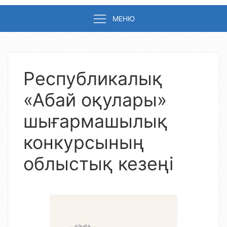
МЕНЮ
Республикалық
«Абай оқулары»
шығармашылық
конкурсының
облыстық кезеңі