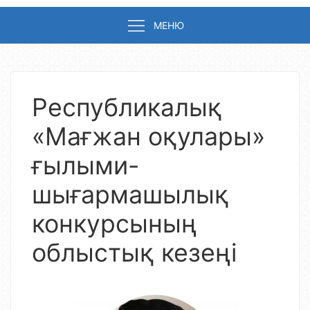
МЕНЮ
Республикалық
«Мағжан оқулары»
ғылыми-
шығармашылық
конкурсының
облыстық кезеңі