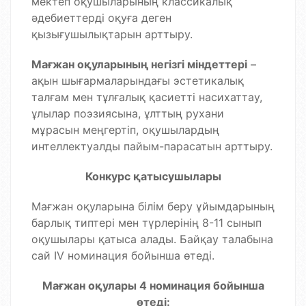
мектеп оқушыларының классикалық
әдебиеттерді оқуға деген
қызығушылықтарын арттыру.
Мағжан оқуларының негізгі міндеттері
–
ақын шығармаларындағы эстетикалық
талғам мен тұлғалық қасиетті насихаттау,
ұлылар поэзиясына, ұлттың рухани
мұрасын меңгертіп, оқушылардың
интеллектуалды пайым-парасатын арттыру.
Конкурс қатысушылары
Мағжан оқуларына білім беру ұйымдарының
барлық типтері мен түрлерінің 8-11 сынып
оқушылары қатыса алады. Байқау талабына
сай ІV номинация бойынша өтеді.
Мағжан оқулары 4 номинация бойынша
өтеді: