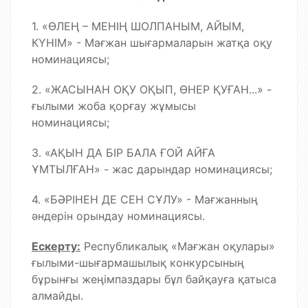
1. «ӨЛЕҢ – МЕНІҢ ШОЛПАНЫМ, АЙЫМ,
КҮНІМ» - Мағжан шығармаларын жатқа оқу
номинациясы;
2. «ЖАСЫНАН ОҚУ ОҚЫП, ӨНЕР ҚУҒАН...» -
ғылыми жоба қорғау жұмысы
номинациясы;
3. «АҚЫН ДА БІР БАЛА ҒОЙ АЙҒА
ҰМТЫЛҒАН» - жас дарындар номинациясы;
4. «БӘРІНЕН ДЕ СЕН СҰЛУ» - Мағжанның
әндерін орындау номинациясы.
Ескерту:
Республикалық «Мағжан оқулары»
ғылыми-шығармашылық конкурсының
бұрынғы жеңімпаздары бұл байқауға қатыса
алмайды.