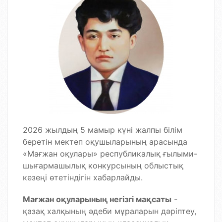
2026 жылдың 5 мамыр күні жалпы білім
беретін мектеп оқушыларының арасында
«Мағжан оқулары» республикалық ғылыми-
шығармашылық конкурсының облыстық
кезеңі өтетіндігін хабарлайды.
Мағжан оқуларының негізгі мақсаты
-
қазақ халқының әдеби мұраларын дәріптеу,