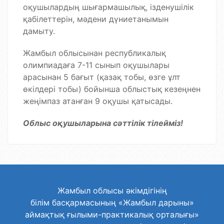
оқушылардың шығармашылық, ізденушілік
қабілеттерін, мәдени дүниетанымын
дамыту.
Жамбыл облысынан республикалық
олимпиадаға 7-11 сынып оқушылары
арасынан 5 бағыт (қазақ тобы, өзге ұлт
өкілдері тобы) бойынша облыстық кезеңнен
жеңімпаз атанған 9 оқушы қатысады.
Облыс оқушыларына сәттілік тілейміз!
Жамбыл облысы әкімдігінің
білім басқармасының «Жамбыл дарыны»
аймақтық ғылыми-практикалық орталығы»