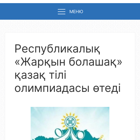
МЕНЮ
Республикалық
«Жарқын болашақ»
қазақ тілі
олимпиадасы өтеді