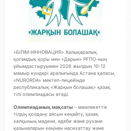
«БІЛІМ-ИННОВАЦИЯ» Халықаралық
қоғамдық қоры мен «Дарын» РҒПО-ның
ұйымдастыруымен 2026 жылдың 10-12
мамыр күндері аралығында Астана қаласы,
«NURORDA» мектеп-лицейінде
республикалық «Жарқын болашақ» қазақ
тілі олимпиадасы өтеді.
Олимпиаданың мақсаты
– мемлекеттік
тілдің қолдану аясын кеңейту, қазақ
халқының мәдени, әдеби және рухани
қазыналарын кеңінен насихаттау және