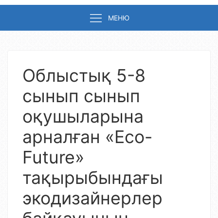
МЕНЮ
Облыстық 5-8
сынып сынып
оқушыларына
арналған «Eco-
Future»
тақырыбындағы
экодизайнерлер