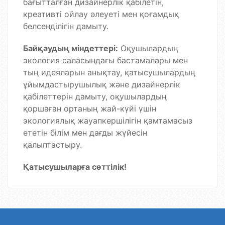
бағытталған дизайнерлік қабілетін,
креативті ойлау әлеуеті мен қоғамдық
белсенділігін дамыту.
Байқаудың міндеттері:
Оқушылардың
экология саласындағы бастамалары мен
тың идеяларын анықтау, қатысушылардың
ұйымдастырушылық және дизайнерлік
қабілеттерін дамыту, оқушылардың
қоршаған ортаның жай-күйі үшін
экологиялық жауапкершілігін қамтамасыз
ететін білім мен дағды жүйесін
қалыптастыру.
Қатысушыларға сәттілік!