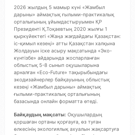
2026 жылдың 5 мамыр күні «Жамбыл
дарыны» аймақтық ғылыми-практикалық
орталығының ұйымдастыруымен ҚР
Президенті Қ.Тоқаевтың 2020 жылғы 1
қыркүйектегі «Жаңа жағдайдағы Қазақстан:
іс-қимыл кезеңі» атты Қазақстан халқына
Жолдауын іске асыру мақсатында «Эко-
күнтізбе» айдарында жоспарланған
облыстық 5-8 сынып оқушыларына
арналған «Eco-Future» тақырыбындағы
экодизайнерлер байқауының облыстық
кезеңі «Жамбыл дарыны» аймақтық
ғылыми-практикалық орталығының
базасында онлайн форматта өтеді.
Байқаудың мақсаты:
Оқушылардың
қоршаған ортаны қорғауға, өз туған
өлкесінің экологиялық ахуалын жақсартуға