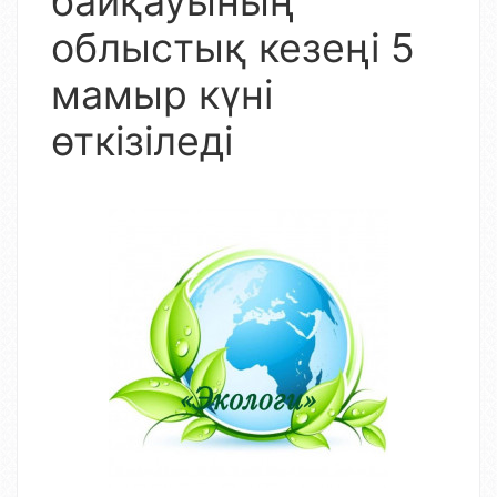
байқауының
облыстық кезеңі 5
мамыр күні
өткізіледі