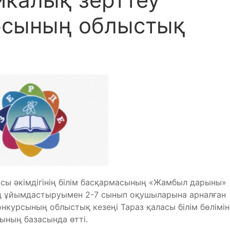
рсының облыстық
сы әкімдігінің білім басқармасының «Жамбыл дарыны»
 ұйымдастыруымен 2-7 сынып оқушыларына арналған
курсының облыстық кезеңі Тараз қаласы білім бөлімін
ының базасында өтті.