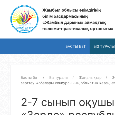
Жамбыл облысы әкімдігінің
білім басқармасының
«Жамбыл дарыны» аймақтық
ғылыми-практикалық орталығы»
БАСТЫ БЕТ
БІЗ ТУРАЛЫ
Басты бет
Біз туралы
Жаңалықтар
2
зерттеу жобалары конкурсының облыстық кезеңі өт
2-7 сынып оқуш
«Зерде» республ