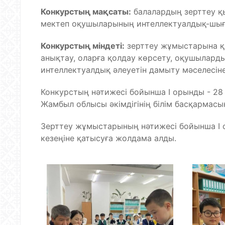
Конкурстың мақсаты:
балалардың зерттеу қы
мектеп оқушыларының интеллектуалдық-шығ
Конкурстың міндеті:
зерттеу жұмыстарына қ
анықтау, оларға қолдау көрсету, оқушыларды
интеллектуалдық әлеуетін дамыту мәселесіне
Конкурстың нәтижесі бойынша І орынды - 28 о
Жамбыл облысы әкімдігінің білім басқармасын
Зерттеу жұмыстарының нәтижесі бойынша I 
кезеңіне қатысуға жолдама алды.