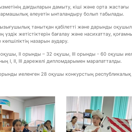
зметінің дағдыларын дамыту, кіші және орта жастағы
армашылық әлеуетін ынталандыру болып табылады.
ызығушылық танытқан қабілетті және дарынды оқушы
ң үздік жетістіктерін бағалау және насихаттау, қоғамн
 көпшіліктің назарын аудару.
қушы, ІІ орынды – 32 оқушы, ІІІ орынды - 60 оқушы иел
ың І, ІІ, ІІІ дәрежелі дипломдарымен марапатталды.
орынды иеленген 28 оқушы конкурстың республикалық