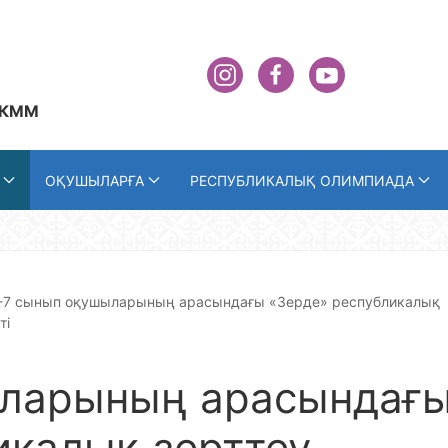
 КММ
ОҚУШЫЛАРҒА
РЕСПУБЛИКАЛЫҚ ОЛИМПИАДА
-7 сынып оқушыларының арасындағы «Зерде» республикалық
ті
ыларының арасындағ
икалық зерттеу