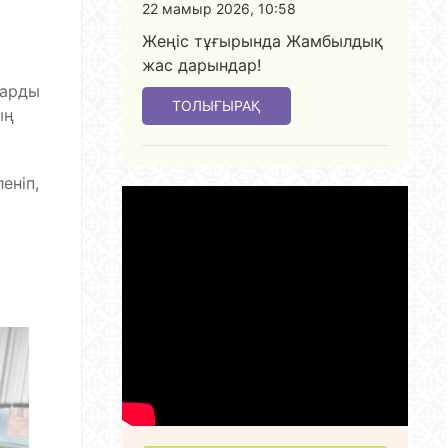
22 мамыр 2026, 10:58
Жеңіс тұғырында Жамбылдық
жас дарындар!
ларды
ТОЛЫҒЫРАҚ
ың
еніп,