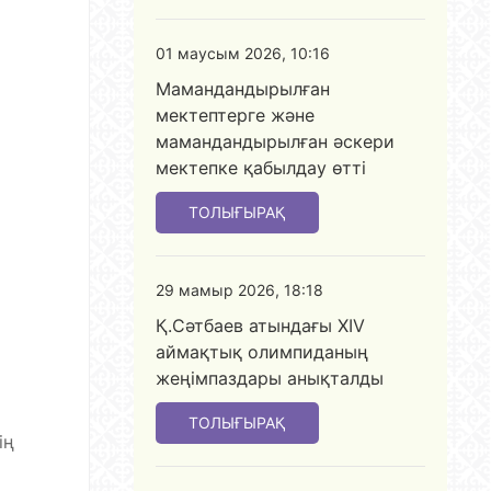
01 маусым 2026, 10:16
Мамандандырылған
мектептерге және
мамандандырылған әскери
мектепке қабылдау өтті
ТОЛЫҒЫРАҚ
29 мамыр 2026, 18:18
Қ.Сәтбаев атындағы XIV
аймақтық олимпиданың
жеңімпаздары анықталды
ТОЛЫҒЫРАҚ
ің