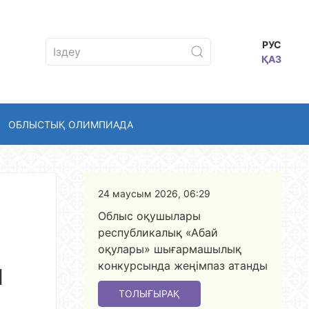
РУС
ҚАЗ
ОБЛЫСТЫҚ ОЛИМПИАДА
24 маусым 2026, 06:29
Облыс оқушылары
республикалық «Абай
оқулары» шығармашылық
ы
конкурсында жеңімпаз атанды
ТОЛЫҒЫРАҚ