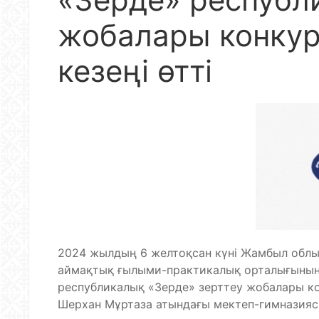
жобалары конку
кезеңі өтті
2024 жылдың 6 желтоқсан күні Жамбыл облы
аймақтық ғылыми-практикалық орталығының
республикалық «Зерде» зерттеу жобалары кон
Шерхан Мұртаза атындағы мектеп-гимназияс