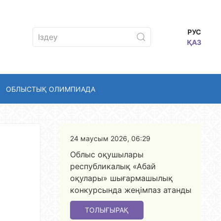
РУС
ҚАЗ
ОБЛЫСТЫҚ ОЛИМПИАДА
24 маусым 2026, 06:29
Облыс оқушылары
республикалық «Абай
оқулары» шығармашылық
конкурсында жеңімпаз атанды
ТОЛЫҒЫРАҚ