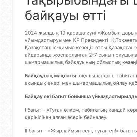
байқауы өтті
2024 жылдың 19 қараша күні «Жамбыл дары
ұйымдастыруымен ҚР Президенті Қ.Тоқаевт
Қазақстан: іс-қимыл кезеңі» атты Қазақстан
айдарында жоспарланған 2-7 сынып оқушыла
шығармашылық байқауының облыстық кезеңі 
Байқаудың мақсаты
: оқушылардың табиғатт
ақындық өнері мен шығармашылық ойлау қабі
Байқау екі бағыт бойынша ұйымдастырылд
I бағыт - «Туған өлкем, табиғатың қандай кө
көрінісінен алған әсерін бейнелеу.
II бағыт - «Жырлаймын сені, туған ел!» бағы