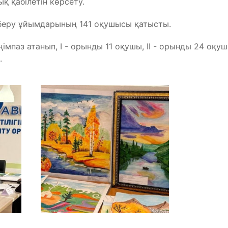
 қабілетін көрсету.
 беру ұйымдарының 141 оқушысы қатысты.
аз атанып, I - орынды 11 оқушы, II - орынды 24 оқушы,
.