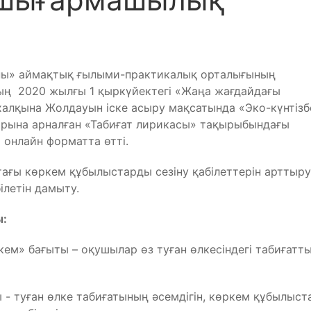
ны» аймақтық ғылыми-практикалық орталығының
ың 2020 жылғы 1 қыркүйектегі «Жаңа жағдайдағы
 халқына Жолдауын іске асыру мақсатында «Эко-күнтізб
рына арналған «Табиғат лирикасы» тақырыбындағы
онлайн форматта өтті.
ағы көркем құбылыстарды сезіну қабілеттерін арттыру
летін дамыту.
ы:
ркем» бағыты – оқушылар өз туған өлкесіндегі табиғатт
ты - туған өлке табиғатының әсемдігін, көркем құбылыс