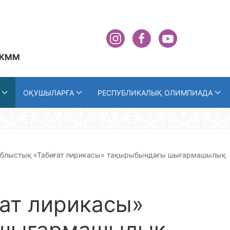
 КММ
ОҚУШЫЛАРҒА
РЕСПУБЛИКАЛЫҚ ОЛИМПИАДА
блыстық «Табиғат лирикасы» тақырыбындағы шығармашылық
ат лирикасы»
 шығармашылық