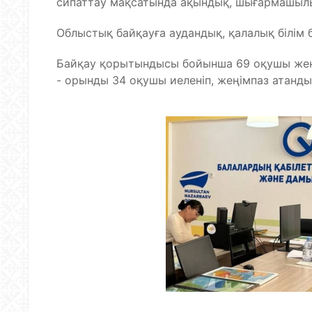
сипаттау мақсатында ақындық, шығармашылық
Облыстық байқауға аудандық, қалалық білім
Байқау қорытындысы бойынша 69 оқушы жеңімп
- орынды 34 оқушы иеленіп, жеңімпаз атанды