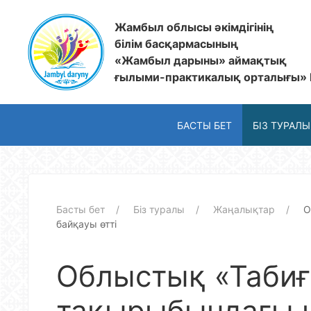
Жамбыл облысы әкімдігінің
білім басқармасының
«Жамбыл дарыны» аймақтық
ғылыми-практикалық орталығы»
БАСТЫ БЕТ
БІЗ ТУРАЛЫ
Басты бет
Біз туралы
Жаңалықтар
О
байқауы өтті
Облыстық «Табиғ
тақырыбындағы