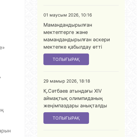
01 маусым 2026, 10:16
Мамандандырылған
мектептерге және
мамандандырылған әскери
мектепке қабылдау өтті
е»
ТОЛЫҒЫРАҚ
,
29 мамыр 2026, 18:18
Қ.Сәтбаев атындағы XIV
аймақтық олимпиданың
жеңімпаздары анықталды
ың
ТОЛЫҒЫРАҚ
тарын