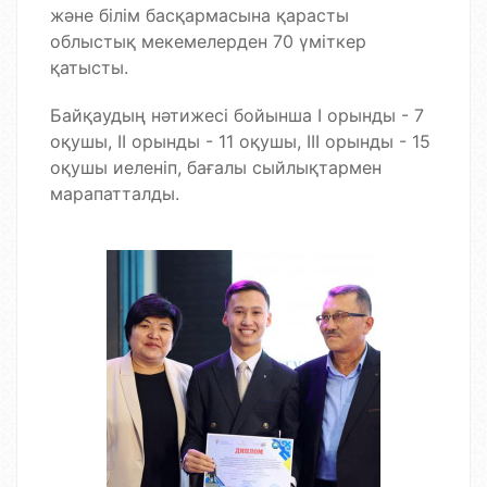
және білім басқармасына қарасты
облыстық мекемелерден 70 үміткер
қатысты.
Байқаудың нәтижесі бойынша I орынды - 7
оқушы, II орынды - 11 оқушы, III орынды - 15
оқушы иеленіп, бағалы сыйлықтармен
марапатталды.