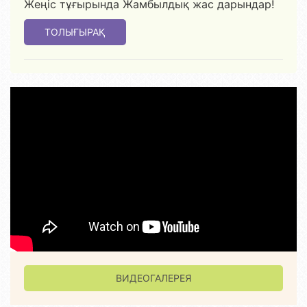
Жеңіс тұғырында Жамбылдық жас дарындар!
ТОЛЫҒЫРАҚ
ВИДЕОГАЛЕРЕЯ