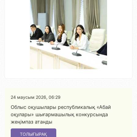
24 маусым 2026, 06:29
Облыс оқушылары республикалық «Абай
оқулары» шығармашылық конкурсында
жеңімпаз атанды
ТОЛЫҒЫРАҚ