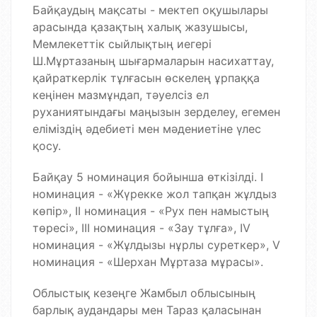
Байқаудың мақсаты - мектеп оқушылары
арасында қазақтың халық жазушысы,
Мемлекеттік сыйлықтың иегері
Ш.Мұртазаның шығармаларын насихаттау,
қайраткерлік тұлғасын өскелең ұрпаққа
кеңінен мазмұндап, тәуелсіз ел
руханиятындағы маңызын зерделеу, егемен
еліміздің әдебиеті мен мәдениетіне үлес
қосу.
Байқау 5 номинация бойынша өткізілді. І
номинация - «Жүрекке жол тапқан жұлдыз
көпір», ІІ номинация - «Рух пен намыстың
төресі», ІІІ номинация - «Зау тұлға», ІV
номинация - «Жұлдызы нұрлы суреткер», V
номинация - «Шерхан Мұртаза мұрасы».
Облыстық кезеңге Жамбыл облысының
барлық аудандары мен Тараз қаласынан