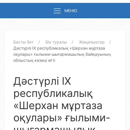
МЕНЮ
Басты бет
Біз туралы
Жаңалықтар
Дәстүрлі ІХ республикалық «Шерхан мұртаза
оқулары» ғылыми-шығармашылық байқауының
облыстық кезеңі өтті
Дәстүрлі ІХ
республикалық
«Шерхан мұртаза
оқулары» ғылыми-
шығармашылық