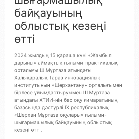
байқауының
облыстық кезеңі
өтті
2024 жылдың 15 қараша күні «Жамбыл
дарыны» аймақтық ғылыми-практикалық
орталығы Ш.Мұртаза атындағы
Халықаралық Тараз инновациялық
институтының «Шерхантану» орталығымен
бірлесе ұйымдастыруымен Ш.Мұртаза
атындағы ХТИИ-нің бас оқу ғимаратының
базасында дәстүрлі ІХ республикалық
«Шерхан Мұртаза оқулары» ғылыми-
шығармашылық байқауының облыстық
кезеңі өтті.