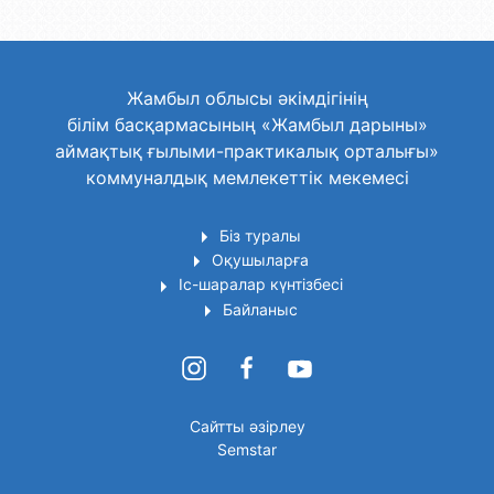
Жамбыл облысы әкімдігінің
білім басқармасының «Жамбыл дарыны»
аймақтық ғылыми-практикалық орталығы»
коммуналдық мемлекеттік мекемесі
Біз туралы
Оқушыларға
Іс-шаралар күнтізбесі
Байланыс
Сайтты әзірлеу
Semstar