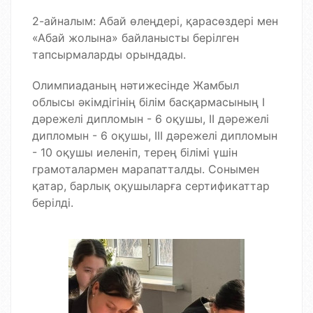
2-айналым: Абай өлеңдері, қарасөздері мен
«Абай жолына» байланысты берілген
тапсырмаларды орындады.
Олимпиаданың нәтижесінде Жамбыл
облысы әкімдігінің білім басқармасының І
дәрежелі дипломын - 6 оқушы, ІІ дәрежелі
дипломын - 6 оқушы, ІІІ дәрежелі дипломын
- 10 оқушы иеленіп, терең білімі үшін
грамоталармен марапатталды. Сонымен
қатар, барлық оқушыларға сертификаттар
берілді.