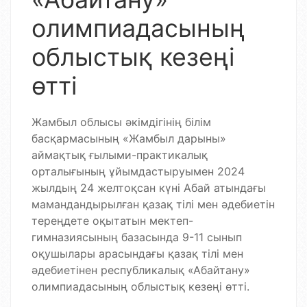
олимпиадасының
облыстық кезеңі
өтті
Жамбыл облысы әкімдігінің білім
басқармасының «Жамбыл дарыны»
аймақтық ғылыми-практикалық
орталығының ұйымдастыруымен 2024
жылдың 24 желтоқсан күні Абай атындағы
мамандандырылған қазақ тілі мен әдебиетін
тереңдете оқытатын мектеп-
гимназиясының базасында 9-11 сынып
оқушылары арасындағы қазақ тілі мен
әдебиетінен республикалық «Абайтану»
олимпиадасының облыстық кезеңі өтті.