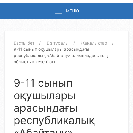
МЕНЮ
Басты бет
Біз туралы
Жаңалықтар
9-11 сынып оқушылары арасындағы
республикалық «Абайтану» олимпиадасының
облыстық кезеңі өтті
9-11 сынып
оқушылары
арасындағы
республикалық
«Абайтану»