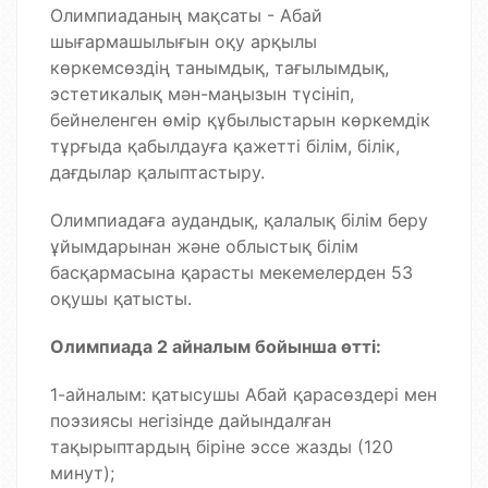
Олимпиаданың мақсаты - Абай
шығармашылығын оқу арқылы
көркемсөздің танымдық, тағылымдық,
эстетикалық мән-маңызын түсініп,
бейнеленген өмір құбылыстарын көркемдік
тұрғыда қабылдауға қажетті білім, білік,
дағдылар қалыптастыру.
Олимпиадаға аудандық, қалалық білім беру
ұйымдарынан және облыстық білім
басқармасына қарасты мекемелерден 53
оқушы қатысты.
Олимпиада 2 айналым бойынша өтті:
1-айналым: қатысушы Абай қарасөздері мен
поэзиясы негізінде дайындалған
тақырыптардың біріне эссе жазды (120
минут);