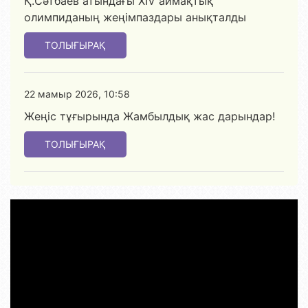
Қ.Сәтбаев атындағы XIV аймақтық
олимпиданың жеңімпаздары анықталды
ТОЛЫҒЫРАҚ
22 мамыр 2026, 10:58
Жеңіс тұғырында Жамбылдық жас дарындар!
ТОЛЫҒЫРАҚ