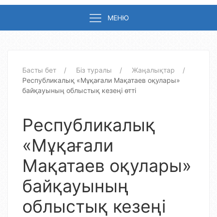
МЕНЮ
Басты бет
Біз туралы
Жаңалықтар
Республикалық «Мұқағали Мақатаев оқулары»
байқауының облыстық кезеңі өтті
Республикалық
«Мұқағали
Мақатаев оқулары»
байқауының
облыстық кезеңі