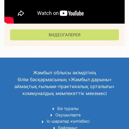
ВИДЕОГАЛЕРЕЯ
Жамбыл облысы әкімдігінің
білім басқармасының «Жамбыл дарыны»
аймақтық ғылыми-практикалық орталығы»
коммуналдық мемлекеттік мекемесі
Біз туралы
Оқушыларға
Іс-шаралар күнтізбесі
Байланыс