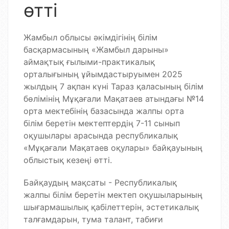
өтті
Жамбыл облысы әкімдігінің білім
басқармасының «Жамбыл дарыны»
аймақтық ғылыми-практикалық
орталығының ұйымдастыруымен 2025
жылдың 7 ақпан күні Тараз қаласының білім
бөлімінің Мұқағали Мақатаев атындағы №14
орта мектебінің базасында жалпы орта
білім беретін мектептердің 7-11 сынып
оқушылары арасында республикалық
«Мұқағали Мақатаев оқулары» байқауының
облыстық кезеңі өтті.
Байқаудың мақсаты - Республикалық
жалпы білім беретін мектеп оқушыларының
шығармашылық қабілеттерін, эстетикалық
талғамдарын, тума талант, табиғи