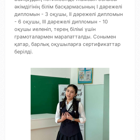
әкімдігінің білім басқармасының І дәрежелі
дипломын - 3 оқушы, ІІ дәрежелі дипломын
- 6 оқушы, ІІІ дәрежелі дипломын - 10
оқушы иеленіп, терең білімі үшін
грамоталармен марапатталды. Сонымен
қатар, барлық оқушыларға сертификаттар
берілді.