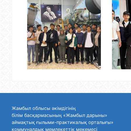
Жамбыл облысы әкімдігінің
білім басқармасының «Жамбыл дарыны»
аймақтық ғылыми-практикалық орталығы»
коммуналдық мемлекеттік мекемесі