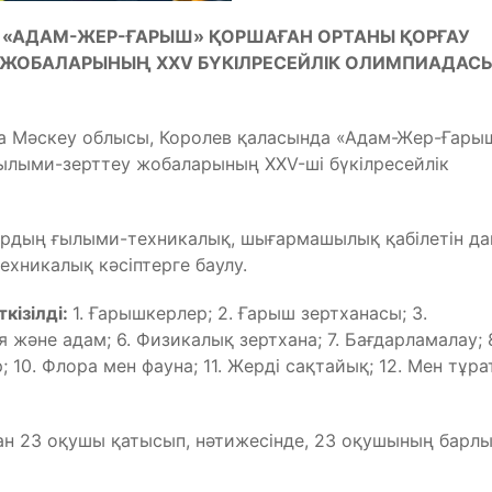
«АДАМ-ЖЕР-ҒАРЫШ» ҚОРШАҒАН ОРТАНЫ ҚОРҒАУ
 ЖОБАЛАРЫНЫҢ ХХV БҮКІЛРЕСЕЙЛІК ОЛИМПИАДАС
да Мәскеу облысы, Королев қаласында «Адам-Жер-Ғары
ылыми-зерттеу жобаларының ХХV-ші бүкілресейлік
рдың ғылыми-техникалық, шығармашылық қабілетін д
ехникалық кәсіптерге баулу.
кізілді:
1. Ғарышкерлер; 2. Ғарыш зертханасы; 3.
я және адам; 6. Физикалық зертхана; 7. Бағдарламалау; 
р; 10. Флора мен фауна; 11. Жерді сақтайық; 12. Мен тұр
н 23 оқушы қатысып, нәтижесінде, 23 оқушының барл