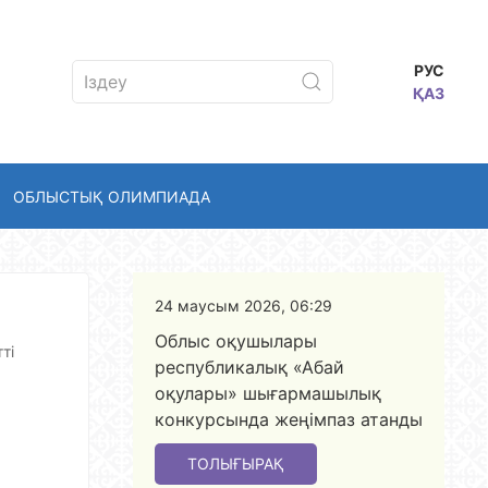
РУС
ҚАЗ
ОБЛЫСТЫҚ ОЛИМПИАДА
24 маусым 2026, 06:29
Облыс оқушылары
ті
республикалық «Абай
оқулары» шығармашылық
конкурсында жеңімпаз атанды
ТОЛЫҒЫРАҚ