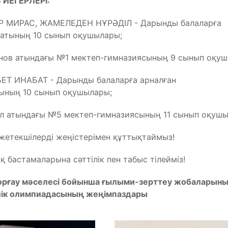
ИЕГЕРЛЕРІ:
МИРАС, ЖАМЕЛЕДЕН НҰРӘДІЛ - Дарынды балаларға
натының 10 сынып оқушылары;
нов атындағы №1 мектеп-гимназиясының 9 сынып оқуш
Т ИНАБАТ - Дарынды балаларға арналған
ының 10 сынып оқушылары;
 атындағы №5 мектеп-гимназиясының 11 сынып оқушы
жетекшілерді жеңістерімен құттықтаймыз!
астамаларына сәттілік пен табыс тілейміз!
рғау мәселесі бойынша ғылыми-зерттеу жобаларын
йлік олимпиадасының жеңімпаздары