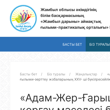
Жамбыл облысы әкімдігінің
білім басқармасының
«Жамбыл дарыны» аймақтық
ғылыми-практикалық орталығы»
БАСТЫ БЕТ
БІЗ ТУРАЛЫ
Басты бет
Біз туралы
Жаңалықтар
«
ғылыми-зерттеу жобаларының XXV- ші бүкілресейлі
«Адам-Жер-Ғары
қорғау мәселесі