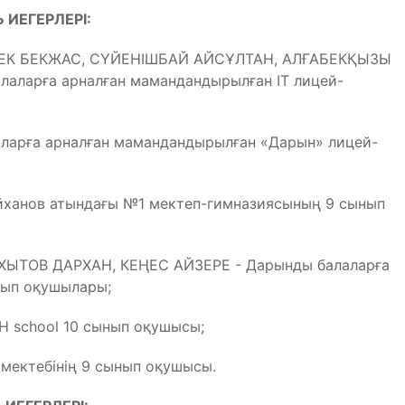
ИЕГЕРЛЕРІ:
БЕК БЕКЖАС, СҮЙЕНІШБАЙ АЙСҰЛТАН, АЛҒАБЕКҚЫЗЫ
аларға арналған мамандандырылған ІТ лицей-
арға арналған мамандандырылған «Дарын» лицей-
йханов атындағы №1 мектеп-гимназиясының 9 сынып
ЫТОВ ДАРХАН, КЕҢЕС АЙЗЕРЕ - Дарынды балаларға
нып оқушылары;
 school 10 сынып оқушысы;
ектебінің 9 сынып оқушысы.