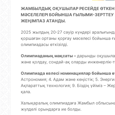
ЖАМБЫЛДЫҚ ОҚУШЫЛАР РЕСЕЙДЕ ӨТКЕН 
МӘСЕЛЕЛЕРІ БОЙЫНША ҒЫЛЫМИ-ЗЕРТТЕУ
ЖЕҢІМПАЗ АТАНДЫ.
2025 жылдың 20-27 сәуір күндері аралығын
қоршаған ортаны қорғау мәселесі бойынша ғ
олимпиадасы өткізілді.
Олимпиаданың мақсаты –
дарынды оқушыла
және қолдау, сондай-ақ оларды инженерлік-т
Олимпиада келесі номинациялар бойынша өт
Астрономия; 4. Адам және кеңістік; 5. Энерги
Ақпараттық технология; 9. Біздің үйіміз – Же
қала.
Халықаралық олимпиадаға Жамбыл облысына
жүлделі орындарға ие болды.