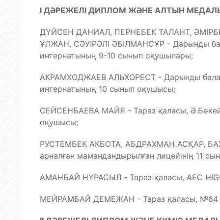
I ДӘРЕЖЕЛІ ДИПЛОМ ЖӘНЕ АЛТЫН МЕДАЛЬ 
ДҮЙСЕН ДАНИАЛ, ПЕРНЕБЕК ТАЛАНТ, ӘМІР
ҰЛЖАН, СӘУІРӘЛІ ӘБІЛМАНСҰР - Дарынды бал
интернатының 9-10 сынып оқушылары;
АКРАМХОДЖАЕВ АЛЬХОРЕСТ - Дарынды балал
интернатының 10 сынып оқушысы;
СЕЙСЕНБАЕВА МАЙЯ - Тараз қаласы, Ә.Бөке
оқушысы;
РУСТЕМБЕК АКБОТА, АБДРАХМАН АСҚАР, БАХ
арналған мамандандырылған лицейінің 11 сы
АМАНБАЙ НҰРАСЫЛ - Тараз қаласы, AEC HIGH
МЕЙРАМБАЙ ДЕМЕЖАН - Тараз қаласы, №64 м