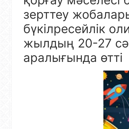
зерттеу жобалар
бүкілресейлік о
жылдың 20-27 сәу
аралығында өтті