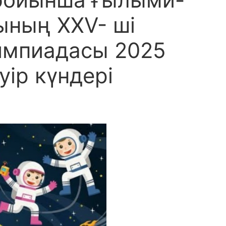
ының XXV- ші
лимпиадасы 2025
ір күндері