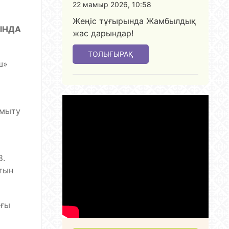
22 мамыр 2026, 10:58
Жеңіс тұғырында Жамбылдық
ЫНДА
жас дарындар!
ТОЛЫҒЫРАҚ
ш»
амыту
8.
атын
ығы