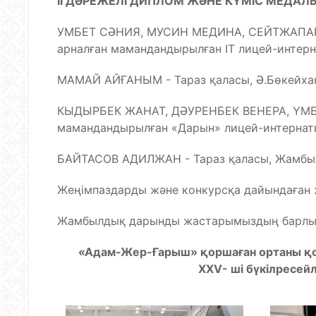
ІI ДӘРЕЖЕЛІ ДИПЛОМ ЖӘНЕ КҮМІС МЕДАЛЬ 
УМБЕТ СӘНИЯ, МУСИН МЕДИНА, СЕЙТЖАПАР 
арналған мамандандырылған ІТ лицей-интер
МАМАЙ АЙҒАНЫМ - Тараз қаласы, Ә.Бөкейха
КЫДЫРБЕК ЖАНАТ, ДӘУРЕНБЕК ВЕНЕРА, ҮМБЕ
мамандандырылған «Дарын» лицей-интернат
БАЙТАСОВ АДИЛЖАН - Тараз қаласы, Жамбыл
Жеңімпаздарды және конкурсқа дайындаған 
Жамбылдық дарынды жастарымыздың барлық б
«Адам-Жер-Ғарыш» қоршаған ортаны қо
XXV- ші бүкілресе