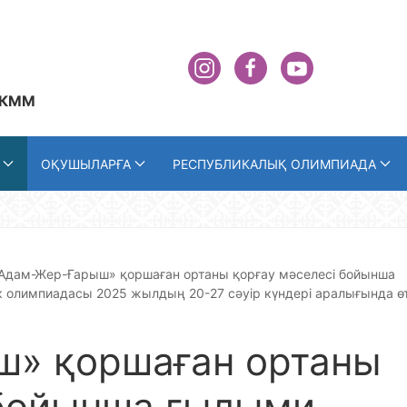
 КММ
ОҚУШЫЛАРҒА
РЕСПУБЛИКАЛЫҚ ОЛИМПИАДА
Адам-Жер-Ғарыш» қоршаған ортаны қорғау мәселесі бойынша
к олимпиадасы 2025 жылдың 20-27 сәуір күндері аралығында өт
ш» қоршаған ортаны
 бойынша ғылыми-