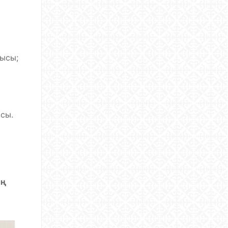
ысы;
сы.
ың