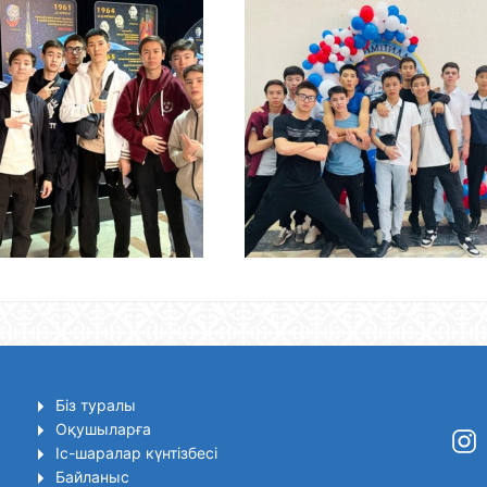
Біз туралы
Оқушыларға
Іс-шаралар күнтізбесі
Байланыс