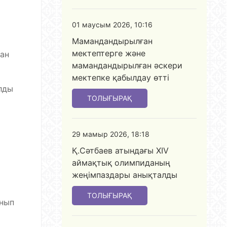
01 маусым 2026, 10:16
Мамандандырылған
мектептерге және
ған
мамандандырылған әскери
мектепке қабылдау өтті
лды
ТОЛЫҒЫРАҚ
29 мамыр 2026, 18:18
Қ.Сәтбаев атындағы XIV
аймақтық олимпиданың
жеңімпаздары анықталды
ТОЛЫҒЫРАҚ
ынып