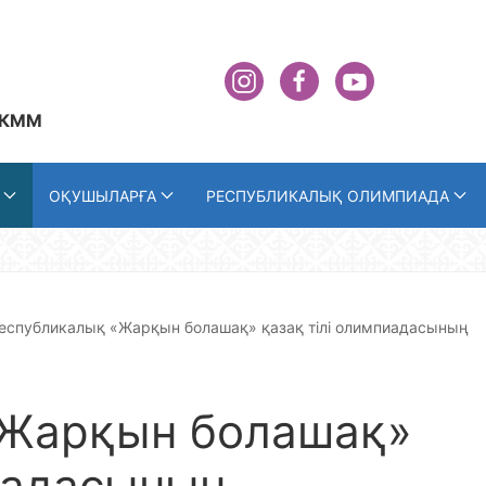
 КММ
ОҚУШЫЛАРҒА
РЕСПУБЛИКАЛЫҚ ОЛИМПИАДА
еспубликалық «Жарқын болашақ» қазақ тілі олимпиадасының
«Жарқын болашақ»
пиадасының