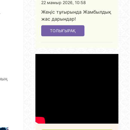
22 мамыр 2026, 10:58
Жеңіс тұғырында Жамбылдық
-
жас дарындар!
ТОЛЫҒЫРАҚ
ның