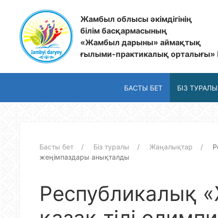
Жамбыл облысы әкімдігінің
білім басқармасының
«Жамбыл дарыны» аймақтық
ғылыми-практикалық орталығы»
БАСТЫ БЕТ
БІЗ ТУРАЛЫ
Басты бет
Біз туралы
Жаңалықтар
Р
жеңімпаздары анықталды
Республикалық 
қазақ тілі олим