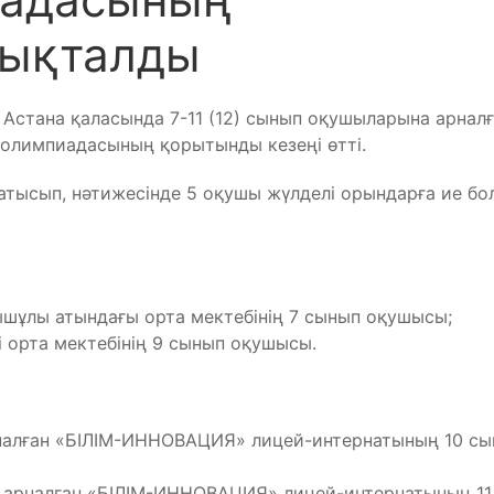
нықталды
Астана қаласында 7-11 (12) сынып оқушыларына арнал
 олимпиадасының қорытынды кезеңі өтті.
тысып, нәтижесінде 5 оқушы жүлделі орындарға ие бо
ышұлы атындағы орта мектебінің 7 сынып оқушысы;
 орта мектебінің 9 сынып оқушысы.
арналған «БІЛІМ-ИННОВАЦИЯ» лицей-интернатының 10 с
а арналған «БІЛІМ-ИННОВАЦИЯ» лицей-интернатының 11