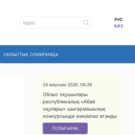
РУС
ҚАЗ
ОБЛЫСТЫҚ ОЛИМПИАДА
24 маусым 2026, 06:29
Облыс оқушылары
республикалық «Абай
оқулары» шығармашылық
конкурсында жеңімпаз атанды
ТОЛЫҒЫРАҚ