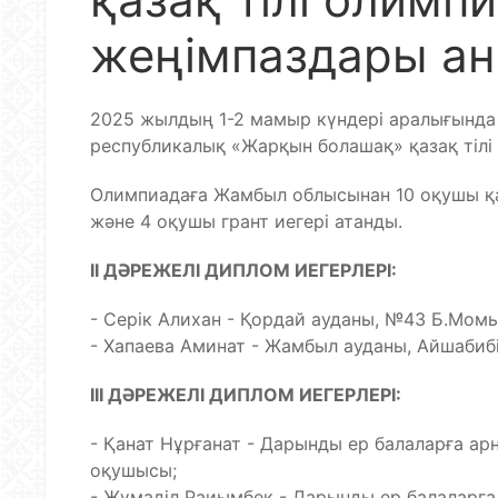
жеңімпаздары а
2025 жылдың 1-2 мамыр күндері аралығында 
республикалық «Жарқын болашақ» қазақ тілі
Олимпиадаға Жамбыл облысынан 10 оқушы қа
және 4 оқушы грант иегері атанды.
ІІ ДӘРЕЖЕЛІ ДИПЛОМ ИЕГЕРЛЕРІ:
- Серік Алихан - Қордай ауданы, №43 Б.Мом
- Хапаева Аминат - Жамбыл ауданы, Айшабибі
ІІІ ДӘРЕЖЕЛІ ДИПЛОМ ИЕГЕРЛЕРІ:
- Қанат Нұрғанат - Дарынды ер балаларға 
оқушысы;
- Жұмаділ Раиымбек - Дарынды ер балаларғ