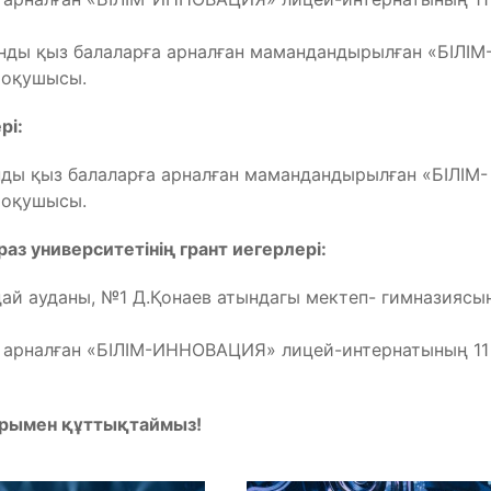
нды қыз балаларға арналған мамандандырылған «БІЛІМ
 оқушысы.
рі:
ды қыз балаларға арналған мамандандырылған «БІЛІМ-
 оқушысы.
з университетінің грант иегерлері:
рдай ауданы, №1 Д.Қонаев атындагы мектеп- гимназиясы
а арналған «БІЛІМ-ИННОВАЦИЯ» лицей-интернатының 11
арымен құттықтаймыз!