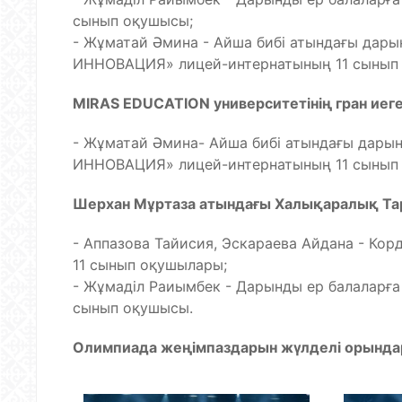
сынып оқушысы;
- Жұматай Әмина - Айша бибі атындағы дары
ИННОВАЦИЯ» лицей-интернатының 11 сынып
MIRAS EDUCATION университетінің гран иеге
- Жұматай Әмина- Айша бибі атындағы дарын
ИННОВАЦИЯ» лицей-интернатының 11 сынып
Шерхан Мұртаза атындағы Халықаралық Тара
- Аппазова Тайисия, Эскараева Айдана - Ко
11 сынып оқушылары;
- Жұмаділ Раиымбек - Дарынды ер балаларғ
сынып оқушысы.
Олимпиада жеңімпаздарын жүлделі орынд