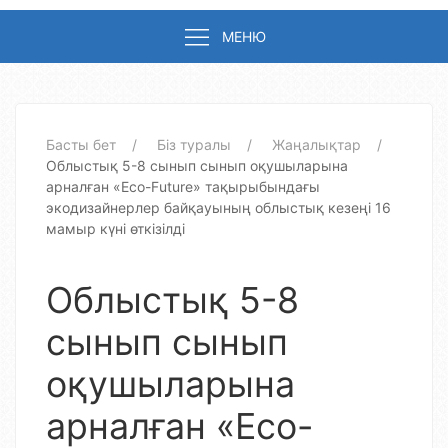
МЕНЮ
Басты бет
Біз туралы
Жаңалықтар
Облыстық 5-8 сынып сынып оқушыларына
арналған «Eco-Future» тақырыбындағы
экодизайнерлер байқауының облыстық кезеңі 16
мамыр күні өткізілді
Облыстық 5-8
сынып сынып
оқушыларына
арналған «Eco-