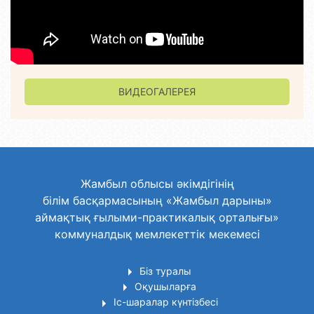
ВИДЕОГАЛЕРЕЯ
Жамбыл облысы әкімдігінің
білім басқармасының «Жамбыл дарыны»
аймақтық ғылыми-практикалық орталығы»
коммуналдық мемлекеттік мекемесі
Біз туралы
Оқушыларға
Іс-шаралар күнтізбесі