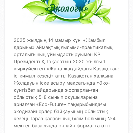
2025 жылдың 14 мамыр күні «Жамбыл
дарыны» аймақтық ғылыми-практикалық
орталығының ұйымдастыруымен ҚР
Президенті Қ.Тоқаевтың 2020 жылғы 1
қыркүйектегі «Жаңа жағдайдағы Қазақстан:
іс-қимыл кезеңі» атты Қазақстан халқына
Жолдауын іске асыру мақсатында «Эко-
күнтізбе» айдарында жоспарланған
облыстық 5-8 сынып оқушыларына
арналған «Eco-Future» тақырыбындағы
экодизайнерлер байқауының облыстық
кезеңі Тараз қаласының білім бөлімінің №4
мектеп базасында онлайн форматта өтті.