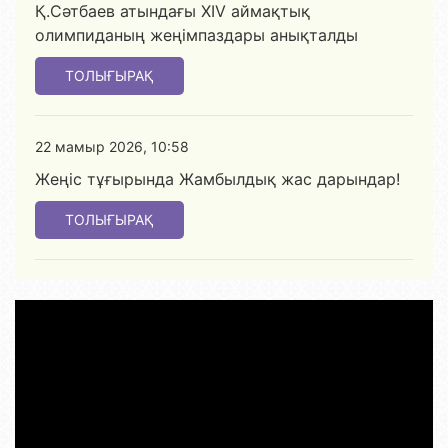
Қ.Сәтбаев атындағы XIV аймақтық
олимпиданың жеңімпаздары анықталды
ТОЛЫҒЫРАҚ
22 мамыр 2026, 10:58
Жеңіс тұғырында Жамбылдық жас дарындар!
ТОЛЫҒЫРАҚ