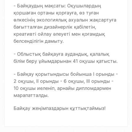
-
Байқаудың мақсаты:
Оқушылардың
қоршаған ортаны қорғауға, өз туған
өлкесінің экологиялық ахуалын жақсартуға
бағытталған дизайнерлік қабілетін,
креативті ойлау әлеуеті мен қоғамдық
белсенділігін дамыту.
- Облыстық байқауға аудандық, қалалық
білім беру ұйымдарынан 41 оқушы қатысты.
-
Байқау қорытындысы бойынша I орынды -
2 оқушы, II орынды - 6 оқушы, III орынды -
10 оқушы иеленіп, арнайы дипломдармен
марапатталды.
Байқау жеңімпаздарын құттықтаймыз!