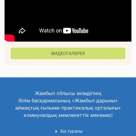
ВИДЕОГАЛЕРЕЯ
Жамбыл облысы әкімдігінің
білім басқармасының «Жамбыл дарыны»
аймақтық ғылыми-практикалық орталығы»
коммуналдық мемлекеттік мекемесі
Біз туралы