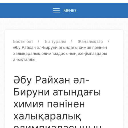
МЕНЮ
Басты бет
Біз туралы
Жаңалықтар
Әбу Райхан әл-Бируни атындағы химия пәнінен
халықаралық олимпиадасының жеңімпаздары
анықталды
Әбу Райхан әл-
Бируни атындағы
химия пәнінен
халықаралық
олимпиадасының