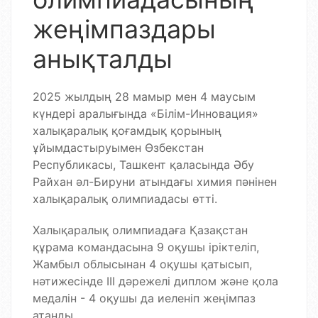
жеңімпаздары
анықталды
2025 жылдың 28 мамыр мен 4 маусым
күндері аралығында «Білім-Инновация»
халықаралық қоғамдық қорының
ұйымдастыруымен Өзбекстан
Республикасы, Ташкент қаласында Әбу
Райхан әл-Бируни атындағы химия пәнінен
халықаралық олимпиадасы өтті.
Халықаралық олимпиадаға Қазақстан
құрама командасына 9 оқушы іріктеліп,
Жамбыл облысынан 4 оқушы қатысып,
нәтижесінде ІІІ дәрежелі диплом және қола
медалін - 4 оқушы да иеленіп жеңімпаз
атанды.