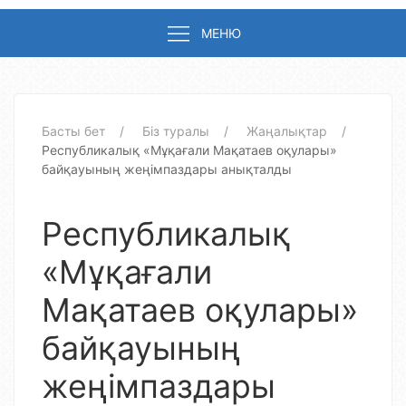
МЕНЮ
Басты бет
Біз туралы
Жаңалықтар
Республикалық «Мұқағали Мақатаев оқулары»
байқауының жеңімпаздары анықталды
Республикалық
«Мұқағали
Мақатаев оқулары»
байқауының
жеңімпаздары