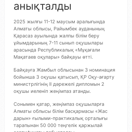
анықталды
2025 жылғы 11-12 маусым аралығында
Алматы облысы, Райымбек ауданының
Қарасаз ауылында жалпы білім беру
ұйымдарының 7-11 сынып оқушылары
арасында Республикалық «Мұқағали
Мақатаев оқулары» байқауы өтті.
Байқауға Жамбыл облысынан 3 номинация
бойынша 3 оқушы қатысып, ҚР Оқу-ағарту
министрлігінің ІІ дәрежелі дипломын 2
оқушы иеленіп жеңімпаз атанды.
Сонымен қатар, жеңімпаз оқушыларға
Алматы облысы білім басқармасы «Жас
дарын» ғылыми-практикалық орталығы
тарапынан 50 000 теңгелік қаржылай