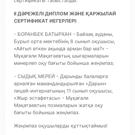
сертификаты табысталды.
ІІ ДӘРЕЖЕЛІ ДИПЛОМ ЖӘНЕ ҚАРЖЫЛАЙ
СЕРТИФИКАТ ИЕГЕРЛЕРІ:
- БОРАНБЕК БАТЫРХАН - Байзақ ауданы,
Бурыл орта мектебінің 8 сынып оқушысы,
«Айтып өткен ақында арман бар ма?» -
Мұқағали Мақатаевтың шығармаларын
мәнерлеп оқу бағыты бойынша жеңімпаз;
- СЫДЫҚ МЕРЕЙ - Дарынды балаларға
арналған мамандандырылған «Дарын»
лицей-интернатының 11 сынып оқушысы,
«Жыр эстафетасы» - Мұқағали
Мақатаевтың поэмаларын жатқа оқу
бағыты бойынша жеңімпаз.
Жеңімпаз оқушыларды құттықтаймыз!