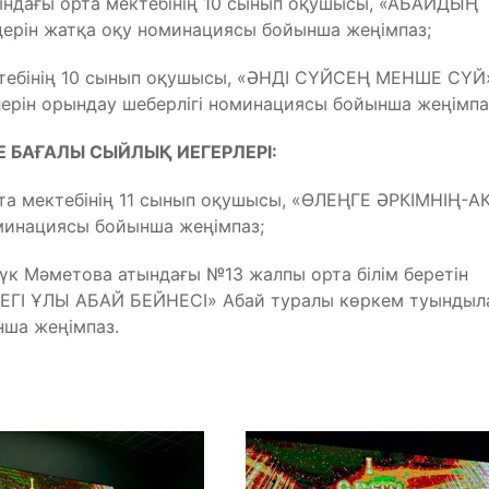
ындағы орта мектебінің 10 сынып оқушысы, «АБАЙДЫҢ
ерін жатқа оқу номинациясы бойынша жеңімпаз;
тебінің 10 сынып оқушысы, ⁠«ӘНДІ СҮЙСЕҢ МЕНШЕ СҮЙ
лерін орындау шеберлігі номинациясы бойынша жеңімпа
Е БАҒАЛЫ СЫЙЛЫҚ ИЕГЕРЛЕРІ:
та мектебінің 11 сынып оқушысы, «ӨЛЕҢГЕ ӘРКІМНІҢ-А
минациясы бойынша жеңімпаз;
к Мәметова атындағы №13 жалпы орта білім беретін
ДЕГІ ҰЛЫ АБАЙ БЕЙНЕСІ» Абай туралы көркем туынды
нша жеңімпаз.