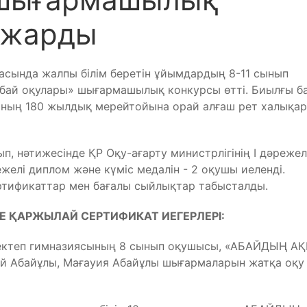
 жарды
асында жалпы білім беретін ұйымдардың 8-11 сынып
бай оқулары» шығармашылық конкурсы өтті. Биылғы б
ының 180 жылдық мерейтойына орай алғаш рет халықа
 нәтижесінде ҚР Оқу-ағарту министрлігінің I дәрежел
ежелі диплом және күміс медалін - 2 оқушы иеленді.
ртификаттар мен бағалы сыйлықтар табысталды.
Е ҚАРЖЫЛАЙ СЕРТИФИКАТ ИЕГЕРЛЕРІ:
ектеп гимназиясының 8 сынып оқушысы, ⁠«АБАЙДЫҢ А
ай Абайұлы, Мағауия Абайұлы шығармаларын жатқа оқу