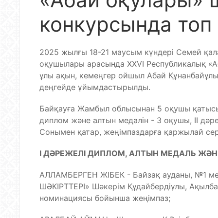
конкурсында топ
2025 жылғы 18-21 маусым күндері Семей қал
оқушылары арасында XXVI Республикалық «А
ұлы ақын, кемеңгер ойшыл Абай Құнанбайұл
деңгейде ұйымдастырылды.
Байқауға Жамбыл облысынан 5 оқушы қатысып,
диплом және алтын медалін - 3 оқушы, II дәр
Сонымен қатар, жеңімпаздарға қаржылай се
І ДӘРЕЖЕЛІ ДИПЛОМ, АЛТЫН МЕДАЛЬ ЖӘН
АЛЛАМБЕРГЕН ЖІБЕК - Байзақ ауданы, №1 м
ШӘКІРТТЕРІ» Шәкерім Құдайбердіұлы, Ақылб
номинациясы бойынша жеңімпаз;