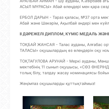
АРАЛБАЙ АЙМАН - Шу ауданы, К.Әзірбаев ат
АСЫЛ МҰРАСЫ» Абай өлеңдері мен қара сөзд
ЕРБОЛ ДАРЫН - Тараз қаласы, №37 орта мек
Абай және Шәкәрім, Ақылбай әндері мен күй
ІІ ДӘРЕЖЕЛІ ДИПЛОМ, КҮМІС МЕДАЛЬ ЖӘН
ТОҚБАЙ ЖАНСАЯ - Талас ауданы, Алғабас ор
ТАЛАСЫ» оқушылардың өз өлеңдерін оқу но
ТОҚТАҒУЛОВА АРУНАЙ - Меркі ауданы, Мәншү
мектебінің 11 сынып оқушысы, «СӨЗ ӨНЕРІН
толық білу, талдау жасау номинациясы бойы
Жеңімпаз оқушыларды құттықтаймыз!