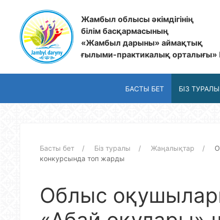
Жамбыл облысы әкімдігінің
білім басқармасының
«Жамбыл дарыны» аймақтық
ғылыми-практикалық орталығы»
БАСТЫ БЕТ
БІЗ ТУРАЛЫ
Басты бет
Біз туралы
Жаңалықтар
О
конкурсында топ жарды
Облыс оқушылар
«Абай оқулары»