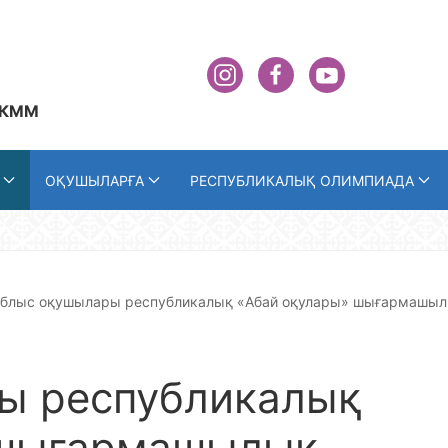
 КММ
ОҚУШЫЛАРҒА
РЕСПУБЛИКАЛЫҚ ОЛИМПИАДА
блыс оқушылары республикалық «Абай оқулары» шығармашы
ы республикалық
 шығармашылық