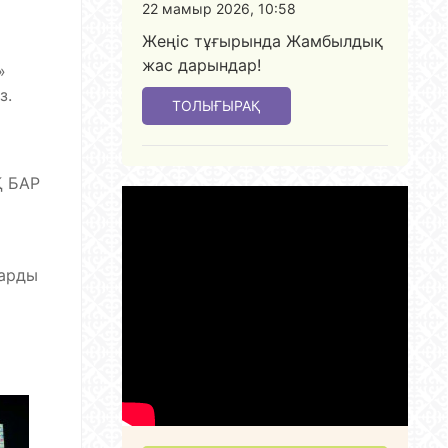
22 мамыр 2026, 10:58
Жеңіс тұғырында Жамбылдық
жас дарындар!
»
з.
ТОЛЫҒЫРАҚ
Қ БАР
ларды