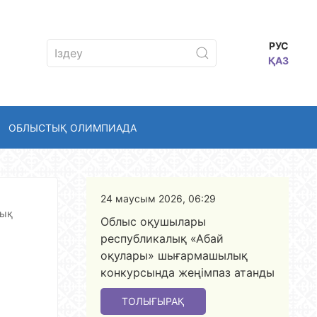
РУС
ҚАЗ
ОБЛЫСТЫҚ ОЛИМПИАДА
24 маусым 2026, 06:29
лық
Облыс оқушылары
республикалық «Абай
оқулары» шығармашылық
конкурсында жеңімпаз атанды
ТОЛЫҒЫРАҚ