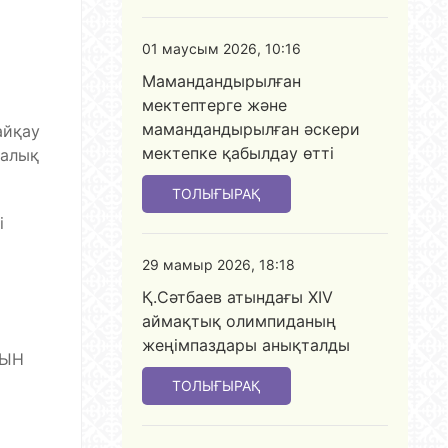
01 маусым 2026, 10:16
Мамандандырылған
мектептерге және
мамандандырылған әскери
айқау
мектепке қабылдау өтті
ралық
ТОЛЫҒЫРАҚ
і
29 мамыр 2026, 18:18
Қ.Сәтбаев атындағы XIV
аймақтық олимпиданың
жеңімпаздары анықталды
ҚЫН
ТОЛЫҒЫРАҚ