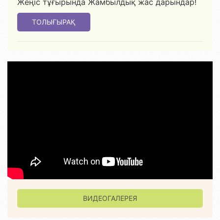
Жеңіс тұғырында Жамбылдық жас дарындар!
ТОЛЫҒЫРАҚ
ВИДЕОГАЛЕРЕЯ