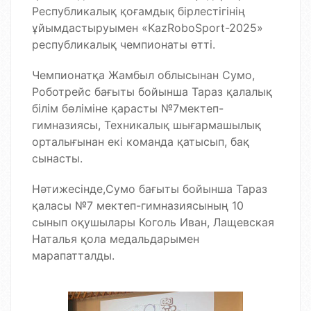
Республикалық қоғамдық бірлестігінің
ұйымдастыруымен «KazRoboSport-2025»
республикалық чемпионаты өтті.
Чемпионатқа Жамбыл облысынан Сумо,
Роботрейс бағыты бойынша Тараз қалалық
білім бөліміне қарасты №7мектеп-
гимназиясы, Техникалық шығармашылық
орталығынан екі команда қатысып, бақ
сынасты.
​Нәтижесінде,Сумо бағыты бойынша Тараз
қаласы №7 мектеп-гимназиясының 10
сынып оқушылары Коголь Иван, Лащевская
Наталья қола медальдарымен
марапатталды.