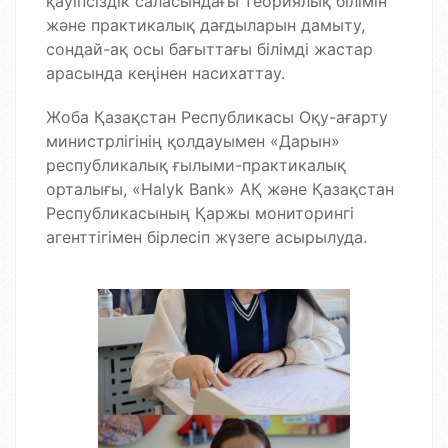
қауіпсіздік саласындағы теориялық білімін
және практикалық дағдыларын дамыту,
сондай-ақ осы бағыттағы білімді жастар
арасында кеңінен насихаттау.
Жоба Қазақстан Республикасы Оқу-ағарту
министрлігінің қолдауымен «Дарын»
республикалық ғылыми-практикалық
орталығы, «Halyk Bank» АҚ және Қазақстан
Республикасының Қаржы мониторингі
агенттігімен бірлесіп жүзеге асырылуда.