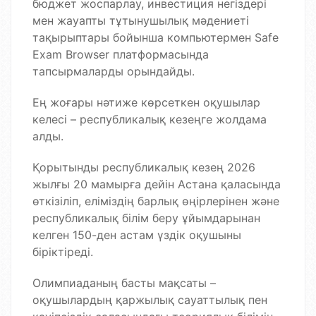
бюджет жоспарлау, инвестиция негіздері
мен жауапты тұтынушылық мәдениеті
тақырыптары бойынша
компьютермен
Safe
Exam Browser платформасында
тапсырмаларды орында
й
ды.
Ең жоғары нәтиже көрсеткен оқушылар
келесі –
республикалық
кезеңге жолдама
алды.
Қорытынды республикалық кезең 2026
жылғы 20 мамырға дейін Астана қаласында
өткізіліп, еліміздің барлық өңірлерінен және
республикалық білім беру ұйымдарынан
келген 150-ден астам үздік оқушыны
біріктіреді.
Олимпиаданың басты мақсаты –
оқушылардың қаржылық сауаттылық пен