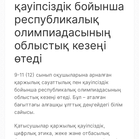
қауіпсіздік бойынша
республикалық
олимпиадасының
облыстық кезеңі
өтеді
9-11 (12) сынып оқушыларына арналған
қаржылық сауаттылық пен қауіпсіздік
бойынша республикалық олимпиада
сының
облыстық кезеңі өтеді.
Бұл – аталған
бағыттағы алғашқы ұлттық деңгейдегі білім
сайысы.
Қатысушылар қаржылық қауіпсіздік,
цифрлық этика, жеке және отбасылық