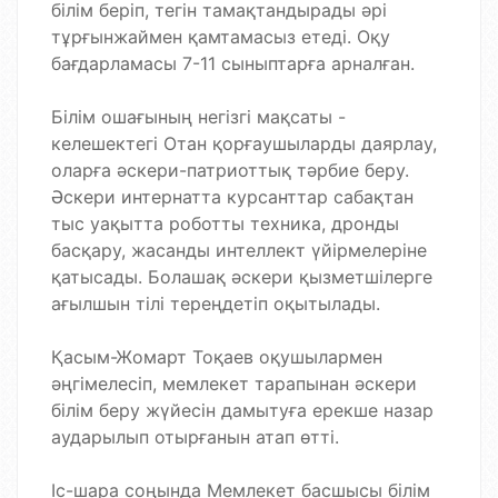
білім беріп, тегін тамақтандырады әрі
тұрғынжаймен қамтамасыз етеді. Оқу
бағдарламасы 7-11 сыныптарға арналған.
Білім ошағының негізгі мақсаты -
келешектегі Отан қорғаушыларды даярлау,
оларға әскери-патриоттық тәрбие беру.
Әскери интернатта курсанттар сабақтан
тыс уақытта роботты техника, дронды
басқару, жасанды интеллект үйірмелеріне
қатысады. Болашақ әскери қызметшілерге
ағылшын тілі тереңдетіп оқытылады.
Қасым-Жомарт Тоқаев оқушылармен
әңгімелесіп, мемлекет тарапынан әскери
білім беру жүйесін дамытуға ерекше назар
аударылып отырғанын атап өтті.
Іс-шара соңында Мемлекет басшысы білім