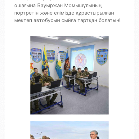
ошағына Бауыржан Момышұлының
портретін және елімізде құрастырылған
мектеп автобусын сыйға тартқан болатын!