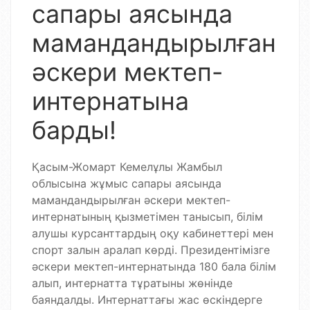
сапары аясында
мамандандырылған
әскери мектеп-
интернатына
барды!
Қасым-Жомарт Кемелұлы Жамбыл
облысына жұмыс сапары аясында
мамандандырылған әскери мектеп-
интернатының қызметімен танысып, білім
алушы курсанттардың оқу кабинеттері мен
спорт залын аралап көрді. Президентімізге
әскери мектеп-интернатында 180 бала білім
алып, интернатта тұратыны жөнінде
баяндалды. Интернаттағы жас өскіндерге