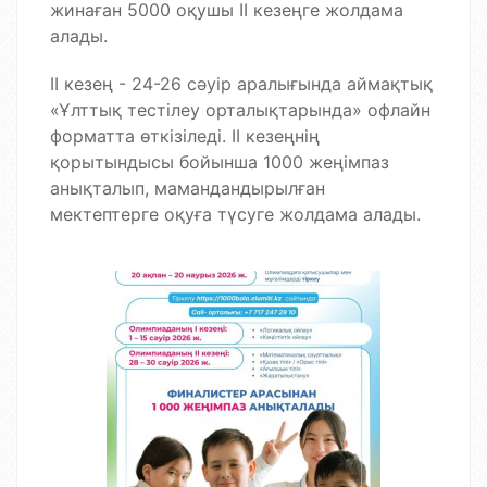
жинаған 5000 оқушы II кезеңге жолдама
алады.
II кезең - 24-26 сәуір аралығында аймақтық
«Ұлттық тестілеу орталықтарында» офлайн
форматта өткізіледі. II кезеңнің
қорытындысы бойынша 1000 жеңімпаз
анықталып, мамандандырылған
мектептерге оқуға түсуге жолдама алады.