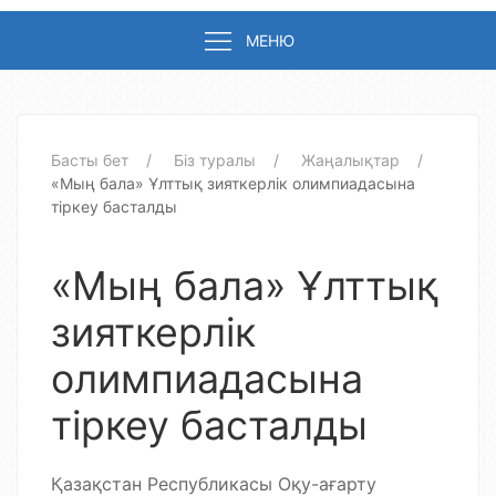
МЕНЮ
Басты бет
Біз туралы
Жаңалықтар
«Мың бала» Ұлттық зияткерлік олимпиадасына
тіркеу басталды
«Мың бала» Ұлттық
зияткерлік
олимпиадасына
тіркеу басталды
Қазақстан Республикасы Оқу-ағарту