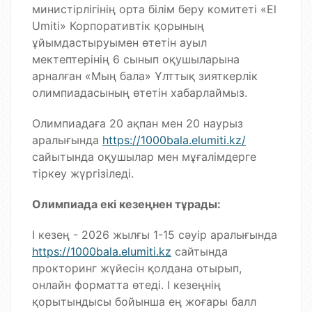
министірлігінің орта білім беру комитеті «El
Umiti» Корпоративтік қорының
ұйымдастыруымен өтетін ауыл
мектептерінің 6 сынып оқушыларына
арналған «Мың бала» Ұлттық зияткерлік
олимпиадасының өтетін хабарлаймыз.
Олимпиадаға 20 ақпан мен 20 наурыз
аралығында
https://1000bala.elumiti.kz/
сайытында оқушылар мен мұғалімдерге
тіркеу жүргізіледі.
Олимпиада екі кезеңнен тұрады:
I кезең - 2026 жылғы 1-15 сәуір аралығында
https://1000bala.elumiti.kz
сайтында
прокторинг жүйесін қолдана отырып,
онлайн форматта өтеді. I кезеңнің
қорытындысы бойынша ең жоғары балл