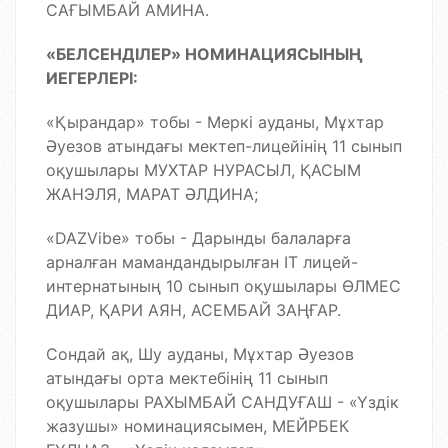
САҒЫМБАЙ АМИНА.
«БЕЛСЕНДІЛЕР» НОМИНАЦИЯСЫНЫҢ
ИЕГЕРЛЕРІ:
«Қырандар» тобы - Меркі ауданы, Мұхтар
Әуезов атындағы мектеп-лицейінің 11 сынып
оқушылары МУХТАР НУРАСЫЛ, ҚАСЫМ
ЖАНЭЛЯ, МАРАТ ӘЛДИНА;
«DAZVibe» тобы - Дарынды балаларға
арналған мамандандырылған IT лицей-
интернатының 10 сынып оқушылары ӨЛМЕС
ДИАР, ҚАРИ АЯН, АСЕМБАЙ ЗАҢҒАР.
Сондай ақ, Шу ауданы, Мұхтар Әуезов
атындағы орта мектебінің 11 сынып
оқушылары РАХЫМБАЙ САНДУҒАШ - «Үздік
жазушы» номинациясымен, МЕЙРБЕК