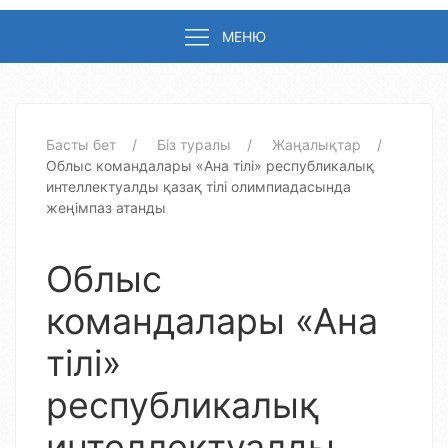
МЕНЮ
Басты бет
Біз туралы
Жаңалықтар
Облыс командалары «Ана тілі» республикалық
интеллектуалды қазақ тілі олимпиадасында
жеңімпаз атанды
Облыс
командалары «Ана
тілі»
республикалық
интеллектуалды