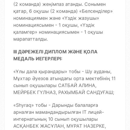
(2 команда) жеңімпаз атанды. Сонымен
қатар, 6 оқушы (2 команда) «Белсенділер»
номинациямен және «Үздік жазушы»
номинациясымен - 1 оқушы, «Үздік
қаламгер» номинациясымен - 1 оқушы
марапатталды.
ІІІ ДӘРЕЖЕЛІ ДИПЛОМ ЖӘНЕ ҚОЛА
МЕДАЛЬ ИЕГЕРЛЕРІ:
«Ұлы дала қырандары» тобы - Шу ауданы,
Мұхтар Әуезов атындағы орта мектебінің 11
сынып оқушылары САТБАЙ АЛИНА,
МЕЙРБЕК ГҮЛНАЗ, РАХЫМБАЙ САНДУҒАШ;
«Shyraq» тобы - Дарынды балаларға
арналған мамандандырылған IT лицей-
интернатының 10 сынып оқушылары
АСҚАНБЕК ЖАСҰЛАН, МҰРАТ НАЗЕРКЕ,