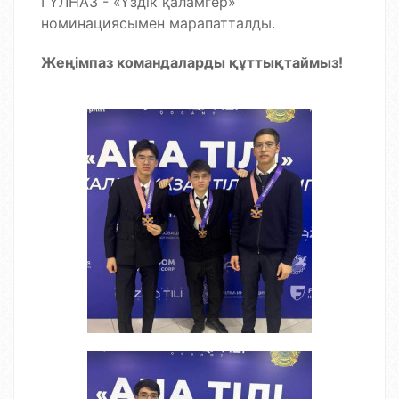
ГҮЛНАЗ - «Үздік қаламгер»
номинациясымен марапатталды.
Жеңімпаз командаларды құттықтаймыз!