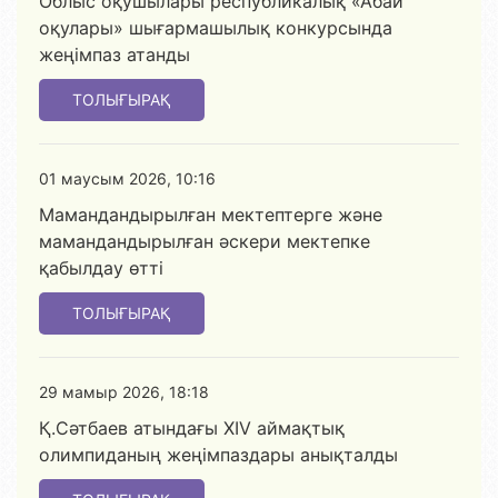
Облыс оқушылары республикалық «Абай
оқулары» шығармашылық конкурсында
жеңімпаз атанды
ТОЛЫҒЫРАҚ
01 маусым 2026, 10:16
Мамандандырылған мектептерге және
мамандандырылған әскери мектепке
қабылдау өтті
ТОЛЫҒЫРАҚ
29 мамыр 2026, 18:18
Қ.Сәтбаев атындағы XIV аймақтық
олимпиданың жеңімпаздары анықталды