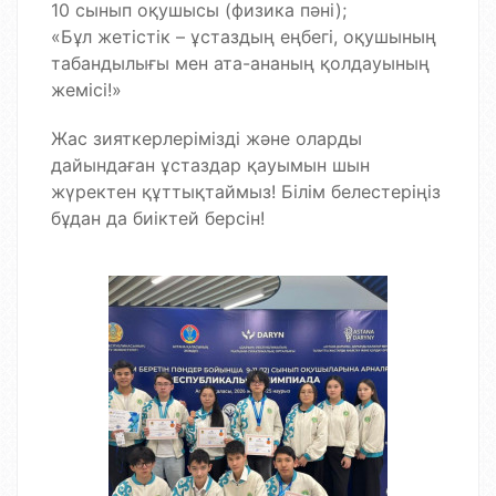
10 сынып оқушысы (физика пәні);
«Бұл жетістік – ұстаздың еңбегі, оқушының
табандылығы мен ата-ананың қолдауының
жемісі!»
Жас зияткерлерімізді және оларды
дайындаған ұстаздар қауымын шын
жүректен құттықтаймыз! Білім белестеріңіз
бұдан да биіктей берсін!