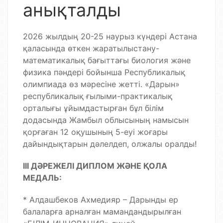
анықталды
2026 жылдың 20-25 наурыз күндері Астана
қаласында өткен жаратылыстану-
математикалық бағыттағы биология және
физика пәндері бойынша Республикалық
олимпиада өз мәресіне жетті. «Дарын»
республикалық ғылыми-практикалық
орталығы ұйымдастырған бұл білім
додасында Жамбыл облысының намысын
қорғаған 12 оқушының 5-еуі жоғары
дайындықтарын дәлелдеп, олжалы оралды!
ІІІ ДӘРЕЖЕЛІ ДИПЛОМ ЖӘНЕ ҚОЛА
МЕДАЛЬ:
* Алдашбеков Ахмедияр – Дарынды ер
балаларға арналған мамандандырылған