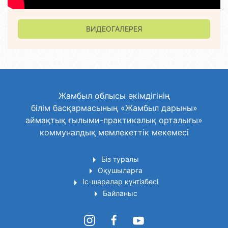
ВИДЕОГАЛЕРЕЯ
Жамбыл облысы әкімдігінің
білім басқармасының «Жамбыл дарыны»
аймақтық ғылыми-практикалық орталығы»
коммуналдық мемлекеттік мекемесі
Біз туралы
Оқушыларға
Іс-шаралар күнтізбесі
Байланыс