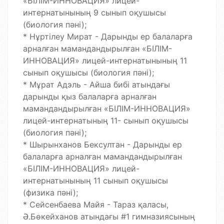
«БІЛІМ-ИННОВАЦИЯ» лицей-
интернатынының 9 сынып оқушысы
(биология пәні);
* Нұртілеу Мират - Дарынды ер балаларға
арналған мамандандырылған «БІЛІМ-
ИННОВАЦИЯ» лицей-интернатынының 11
сынып оқушысы (биология пәні);
* Мұрат Адэль - Айша бибі атындағы
дарынды қыз балаларға арналған
мамандандырылған «БІЛІМ-ИННОВАЦИЯ»
лицей-интернатының 11- сынып оқушысы
(биология пәні);
* Шырынханов Бексултан - Дарынды ер
балаларға арналған мамандандырылған
«БІЛІМ-ИННОВАЦИЯ» лицей-
интернатынының 11 сынып оқушысы
(физика пәні);
* Сейсенбаева Майя - Тараз қаласы,
Ә.Бөкейханов атындағы #1 гимназиясының