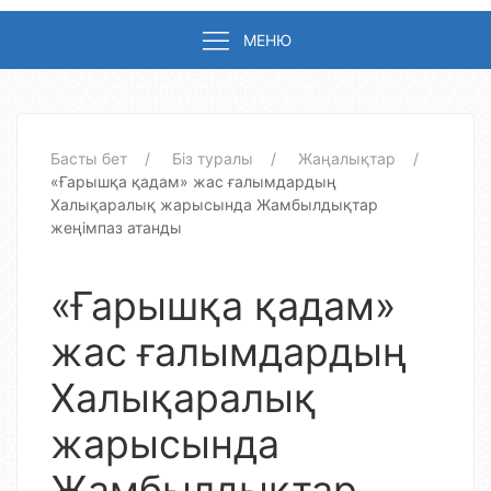
МЕНЮ
Басты бет
Біз туралы
Жаңалықтар
«Ғарышқа қадам» жас ғалымдардың
Халықаралық жарысында Жамбылдықтар
жеңімпаз атанды
«Ғарышқа қадам»
жас ғалымдардың
Халықаралық
жарысында
Жамбылдықтар