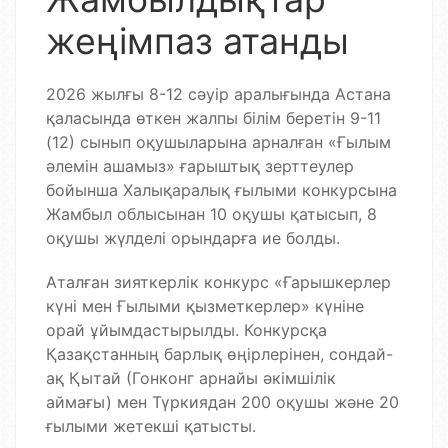
жеңімпаз атанды
2026 жылғы 8-12 сәуір аралығында Астана
қаласында өткен жалпы білім беретін 9-11
(12) сынып оқушыларына арналған «Ғылым
әлемін ашамыз» ғарыштық зерттеулер
бойынша Халықаралық ғылыми конкурсына
Жамбыл облысынан 10 оқушы қатысып, 8
оқушы жүлделі орындарға ие болды.
Аталған зияткерлік конкурс «Ғарышкерлер
күні мен Ғылыми қызметкерлер» күніне
орай ұйымдастырылды. Конкурсқа
Қазақстанның барлық өңірлерінен, сондай-
ақ Қытай (Гонконг арнайы әкімшілік
аймағы) мен Түркиядан 200 оқушы және 20
ғылыми жетекші қатысты.