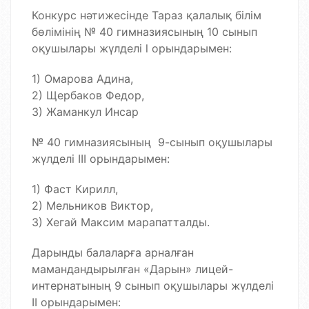
Конкурс нәтижесінде Тараз қалалық білім
бөлімінің № 40 гимназиясының 10 сынып
оқушылары жүлделі l орындарымен:
1) Омарова Адина,
2) Щербаков Федор,
3) Жаманкул Инсар
№ 40 гимназиясының 9-сынып оқушылары
жүлделі ІІІ орындарымен:
1) Фаст Кирилл,
2) Мельников Виктор,
3) Хегай Максим марапатталды.
Дарынды балаларға арналған
мамандандырылған «Дарын» лицей-
интернатының 9 сынып оқушылары жүлделі
ІІ орындарымен: