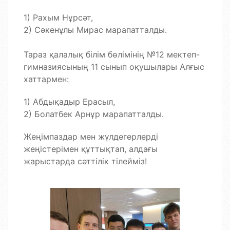
1) Рахым Нұрсәт,
2) Сәкенұлы Мирас марапатталды.
Тараз қалалық білім бөлімінің №12 мектеп-
гимназиясының 11 сынып оқушылары Алғыс
хаттармен:
1) Абдықадыр Ерасыл,
2) Болатбек Арнұр марапатталды.
Жеңімпаздар мен жүлдегерлерді
жеңістерімен құттықтап, алдағы
жарыстарда сәттілік тілейміз!