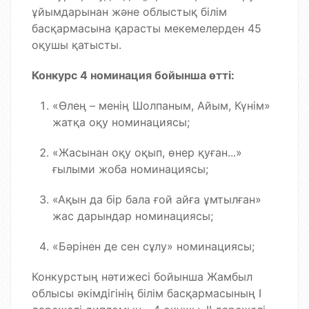
ұйымдарынан және облыстық білім
басқармасына қарасты мекемелерден 45
оқушы қатысты.
Конкурс 4 номинация бойынша өтті:
«Өлең – менің Шолпаным, Айым, Күнім»
жатқа оқу номинациясы;
⁠«Жасынан оқу оқып, өнер қуған...»
ғылыми жоба номинациясы;
⁠«Ақын да бір бала ғой айға ұмтылған»
жас дарындар номинациясы;
«Бәрінен де сен сұлу» номинациясы;
Конкурстың нәтижесі бойынша Жамбыл
облысы әкімдігінің білім басқармасының І