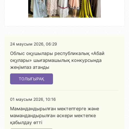
24 маусым 2026, 06:29
Облыс оқушылары республикалық «Абай
оқулары» шығармашылық конкурсында
жеңімпаз атанды
ТОЛЫҒЫРАҚ
01 маусым 2026, 10:16
Мамандандырылған мектептерге және
мамандандырылған әскери мектепке
қабылдау өтті