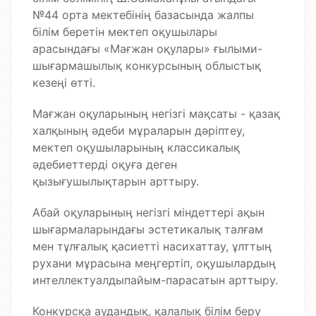
№44 орта мектебінің базасында жалпы
білім беретін мектеп оқушылары
арасындағы «Мағжан оқулары» ғылыми-
шығармашылық конкурсының облыстық
кезеңі өтті.
Мағжан оқуларының негізгі мақсаты - қазақ
халқының әдеби мұраларын дәріптеу,
мектеп оқушыларының классикалық
әдебиеттерді оқуға деген
қызығушылықтарын арттыру.
Абай оқуларының негізгі міндеттері ақын
шығармаларындағы эстетикалық талғам
мен тұлғалық қасиетті насихаттау, ұлттың
рухани мұрасына меңгертіп, оқушылардың
интеллектуалдыпайым-парасатын арттыру.
Конкурсқа аудандық, қалалық білім беру