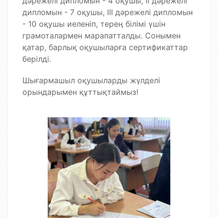
дәрежелі дипломын - 4 оқушы, ІІ дәрежелі
дипломын - 7 оқушы, ІІІ дәрежелі дипломын
- 10 оқушы иеленіп, терең білімі үшін
грамоталармен марапатталды. Сонымен
қатар, барлық оқушыларға сертификаттар
берілді.
Шығармашыл оқушыларды жүлделі
орындарымен құттықтаймыз!