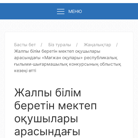
МЕНЮ
Басты бет
Біз туралы
Жаңалықтар
Жалпы білім беретін мектеп оқушылары
арасындағы «Мағжан оқулары» республикалық
ғылыми-шығармашылық конкурсының облыстық
кезеңі өтті
Жалпы білім
беретін мектеп
оқушылары
арасындағы