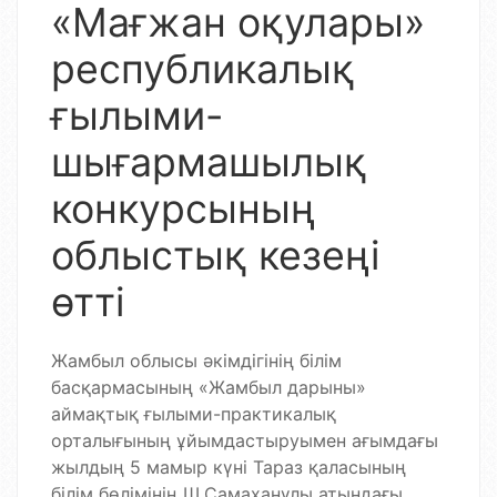
«Мағжан оқулары»
республикалық
ғылыми-
шығармашылық
конкурсының
облыстық кезеңі
өтті
Жамбыл облысы әкімдігінің білім
басқармасының «Жамбыл дарыны»
аймақтық ғылыми-практикалық
орталығының ұйымдастыруымен ағымдағы
жылдың 5 мамыр күні Тараз қаласының
білім бөлімінің Ш.Самаханұлы атындағы