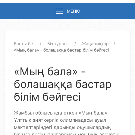
МЕНЮ
Басты бет
Біз туралы
Жаңалықтар
«Мың бала» - болашаққа бастар білім бәйгесі
«Мың бала» -
болашаққа бастар
білім бәйгесі
Жамбыл облысында өткен «Мың бала»
Ұлттық зияткерлік олимпиадасы ауыл
мектептеріндегі дарынды оқушылардың
білімге деген құштарлығы мен биік әлеуетін