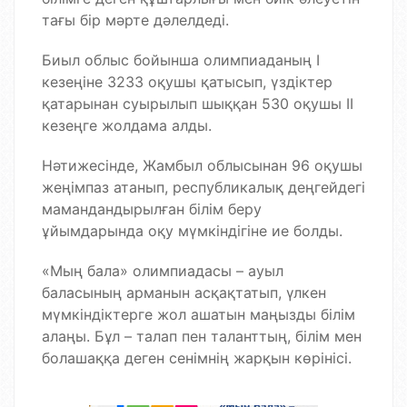
тағы бір мәрте дәлелдеді.
Биыл облыс бойынша олимпиаданың І
кезеңіне 3233 оқушы қатысып, үздіктер
қатарынан суырылып шыққан 530 оқушы ІІ
кезеңге жолдама алды.
Нәтижесінде, Жамбыл облысынан 96 оқушы
жеңімпаз атанып, республикалық деңгейдегі
мамандандырылған білім беру
ұйымдарында оқу мүмкіндігіне ие болды.
«Мың бала» олимпиадасы – ауыл
баласының арманын асқақтатып, үлкен
мүмкіндіктерге жол ашатын маңызды білім
алаңы. Бұл – талап пен таланттың, білім мен
болашаққа деген сенімнің жарқын көрінісі.