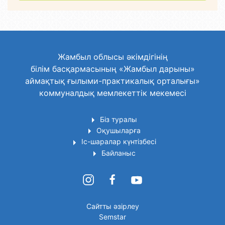
Жамбыл облысы әкімдігінің
білім басқармасының «Жамбыл дарыны»
аймақтық ғылыми-практикалық орталығы»
коммуналдық мемлекеттік мекемесі
Біз туралы
Оқушыларға
Іс-шаралар күнтізбесі
Байланыс
Сайтты әзірлеу
Semstar