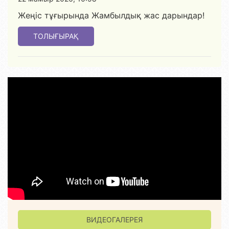
Жеңіс тұғырында Жамбылдық жас дарындар!
ТОЛЫҒЫРАҚ
ВИДЕОГАЛЕРЕЯ