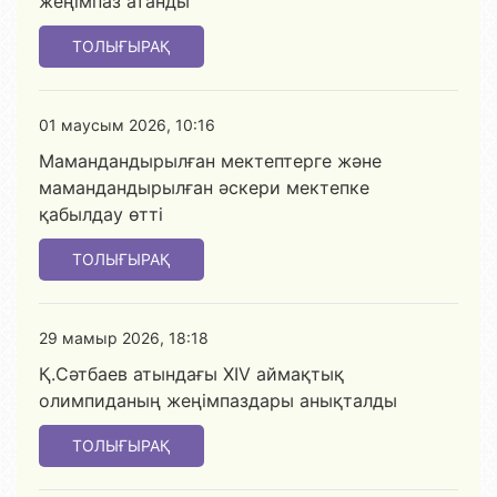
жеңімпаз атанды
ТОЛЫҒЫРАҚ
01 маусым 2026, 10:16
Мамандандырылған мектептерге және
мамандандырылған әскери мектепке
қабылдау өтті
ТОЛЫҒЫРАҚ
29 мамыр 2026, 18:18
Қ.Сәтбаев атындағы XIV аймақтық
олимпиданың жеңімпаздары анықталды
ТОЛЫҒЫРАҚ