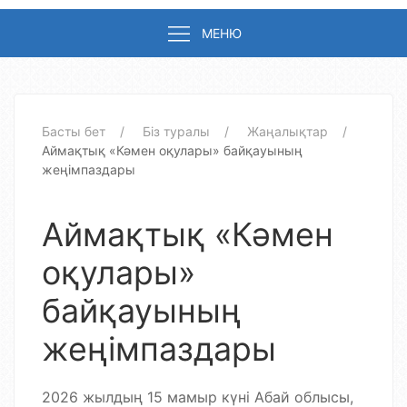
МЕНЮ
Басты бет
Біз туралы
Жаңалықтар
Аймақтық «Кәмен оқулары» байқауының
жеңімпаздары
Аймақтық «Кәмен
оқулары»
байқауының
жеңімпаздары
202
6
жылдың 15 мамыр күні Абай облысы,