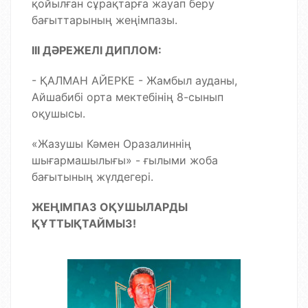
қойылған сұрақтарға жауап беру
бағыттарының жеңімпазы.
III
ДӘРЕЖЕЛІ ДИПЛОМ:
- ҚАЛМАН АЙЕРКЕ - Жамбыл ауданы,
Айшабибі орта мектебінің 8-сынып
оқушысы.
«Жазушы Кәмен Оразалиннің
шығармашылығы» - ғылыми жоба
бағытының жүлдегері.
ЖЕҢІМПАЗ ОҚУШЫЛАРДЫ
ҚҰТТЫҚТАЙМЫЗ!