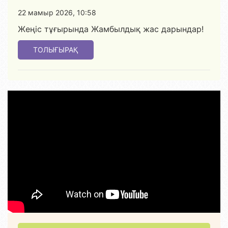
22 мамыр 2026, 10:58
Жеңіс тұғырында Жамбылдық жас дарындар!
ТОЛЫҒЫРАҚ