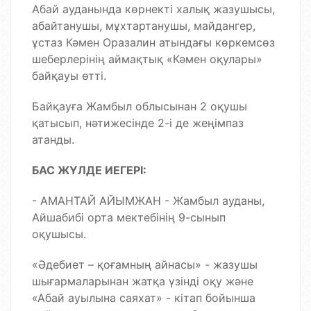
Абай ауданы
нда көрнекті халық жазушысы,
абайтанушы, мұхтартанушы, майдангер,
ұстаз Кәмен Оразалин атындағы
көркемсөз
шеберлерінің аймақтық «Кәмен оқулары»
байқауы өтті.
Байқауға Жамбыл облысынан 2 оқушы
қатысып, нәтижесінде 2-і де жеңімпаз
атанды.
БАС ЖҮЛДЕ
ИЕГЕРІ:
- АМАНТАЙ АЙЫМЖАН - Жамбыл ауданы,
Айшабибі орта мектебінің 9-сынып
оқушысы.
«Әдебиет – қоғамның айнасы» - жазушы
шығармаларынан жатқа үзінді оқу және
«Абай ауылына саяхат» - кітап бойынша