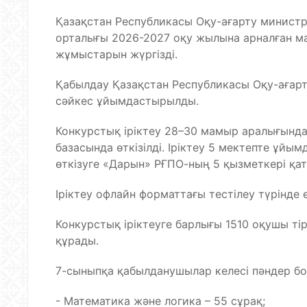
Қазақстан Республикасы Оқу-ағарту министр
орталығы 2026-2027 оқу жылына арналған м
жұмыстарын жүргізді.
Қабылдау Қазақстан Республикасы Оқу-ағарт
сәйкес ұйымдастырылды.
Конкурстық іріктеу 28–30 мамыр аралығынд
базасында өткізілді. Іріктеу 5 мектепте ұйы
өткізуге «Дарын» РҒПО-ның 5 қызметкері қа
Іріктеу офлайн форматтағы тестілеу түрінде ө
Конкурстық іріктеуге барлығы 1510 оқушы ті
құрады.
7-сыныпқа қабылданушылар келесі пәндер б
- Математика және логика – 55 сұрақ;