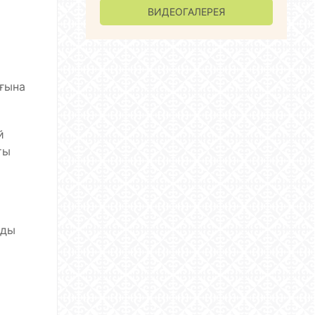
ВИДЕОГАЛЕРЕЯ
ығына
й
ты
-ды