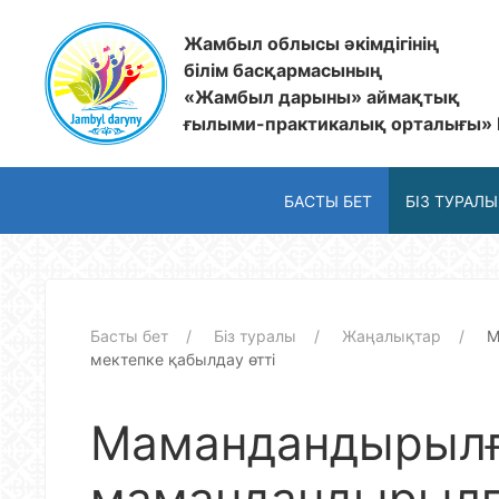
Жамбыл облысы әкімдігінің
білім басқармасының
«Жамбыл дарыны» аймақтық
ғылыми-практикалық орталығы»
БАСТЫ БЕТ
БІЗ ТУРАЛЫ
Басты бет
Біз туралы
Жаңалықтар
М
мектепке қабылдау өтті
Мамандандырылғ
мамандандырылға