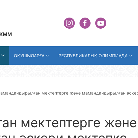
 КММ
ОҚУШЫЛАРҒА
РЕСПУБЛИКАЛЫҚ ОЛИМПИАДА
амандандырылған мектептерге және мамандандырылған әске
ан мектептерге және
н әскери мектепке