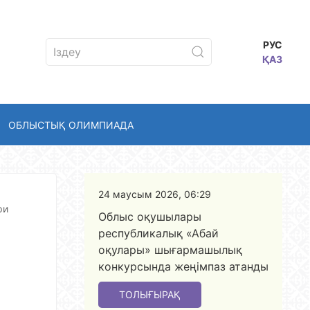
РУС
ҚАЗ
ОБЛЫСТЫҚ ОЛИМПИАДА
24 маусым 2026, 06:29
ри
Облыс оқушылары
республикалық «Абай
оқулары» шығармашылық
конкурсында жеңімпаз атанды
ТОЛЫҒЫРАҚ