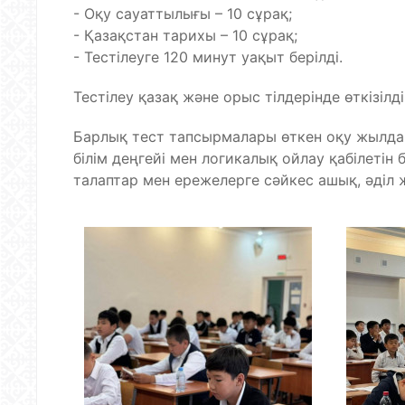
- Оқу сауаттылығы – 10 сұрақ;
- Қазақстан тарихы – 10 сұрақ;
- Тестілеуге 120 минут уақыт берілді.
Тестілеу қазақ және орыс тілдерінде өткізілді
Барлық тест тапсырмалары өткен оқу жылдар
білім деңгейі мен логикалық ойлау қабілеті
талаптар мен ережелерге сәйкес ашық, әділ ж