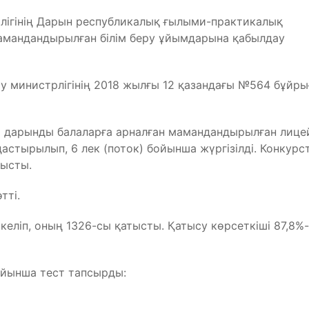
лігінің Дарын республикалық ғылыми-практикалық
амандандырылған білім беру ұйымдарына қабылдау
у министрлігінің 2018 жылғы 12 қазандағы №564 бұйр
а дарынды балаларға арналған мамандандырылған лице
мдастырылып, 6 лек (поток) бойынша жүргізілді. Конкурс
тысты.
тті.
ркеліп, оның 1326-сы қатысты. Қатысу көрсеткіші 87,8%
ойынша тест тапсырды: