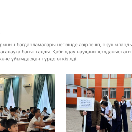
.
ының бағдарламалары негізінде әзірленіп, оқушылард
н бағалауға бағытталды. Қабылдау науқаны қолданыстағы
әне ұйымдасқан түрде өткізілді.