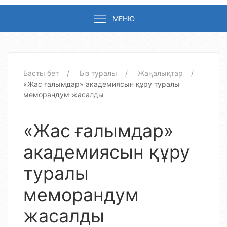
МЕНЮ
Басты бет
Біз туралы
Жаңалықтар
«Жас ғалымдар» академиясын құру туралы
меморандум жасалды
«Жас ғалымдар»
академиясын құру
туралы
меморандум
жасалды