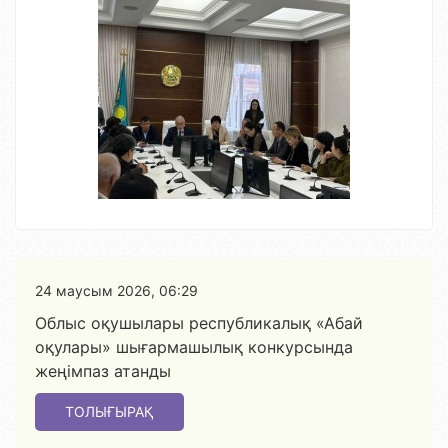
24 маусым 2026, 06:29
Облыс оқушылары республикалық «Абай
оқулары» шығармашылық конкурсында
жеңімпаз атанды
ТОЛЫҒЫРАҚ