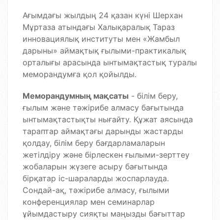
Ағымдағы жылдың 24 қазан күні Шерхан
Мұртаза атындағы Халықаралық Тараз
инновациялық институты мен «Жамбыл
дарыны» аймақтық ғылыми-практикалық
орталығы арасында ынтымақтастық туралы
меморандумға қол қойылды.
Меморандумның мақсаты
- білім беру,
ғылым және тәжірибе алмасу бағытында
ынтымақтастықты нығайту. Құжат аясында
тараптар аймақтағы дарынды жастарды
қолдау, білім беру бағдарламаларын
жетілдіру және бірлескен ғылыми-зерттеу
жобаларын жүзеге асыру бағытында
бірқатар іс-шараларды жоспарлауда.
Сондай-ақ, тәжірибе алмасу, ғылыми
конференциялар мен семинарлар
ұйымдастыру сияқты маңызды бағыттар