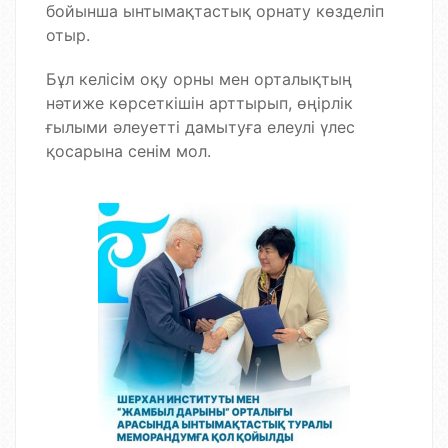
бойынша ынтымақтастық орнату көзделіп
отыр.
Бұл келісім оқу орны мен орталықтың
нәтиже көрсеткішін арттырып, өңірлік
ғылыми әлеуетті дамытуға елеулі үлес
қосарына сенім мол.