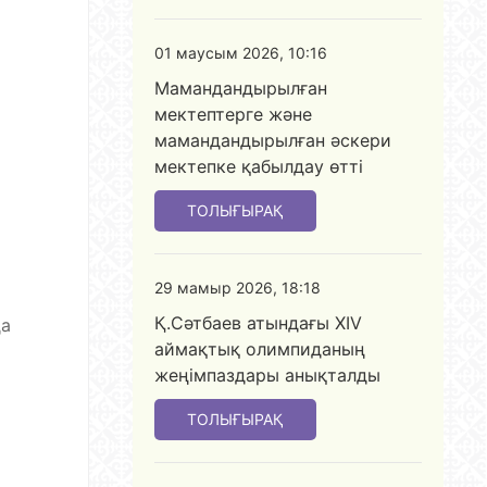
01 маусым 2026, 10:16
Мамандандырылған
мектептерге және
мамандандырылған әскери
мектепке қабылдау өтті
ТОЛЫҒЫРАҚ
29 мамыр 2026, 18:18
Қ.Сәтбаев атындағы XIV
да
аймақтық олимпиданың
жеңімпаздары анықталды
ТОЛЫҒЫРАҚ