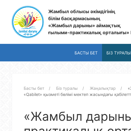
Жамбыл облысы әкімдігінің
білім басқармасының
«Жамбыл дарыны» аймақтық
ғылыми-практикалық орталығы»
БАСТЫ БЕТ
БІЗ ТУРАЛЫ
Басты бет
Біз туралы
Жаңалықтар
«
«Qabilet» қызметі бөлімі мектеп жасындағы қабіле
«Жамбыл дарыны
практикалық орт