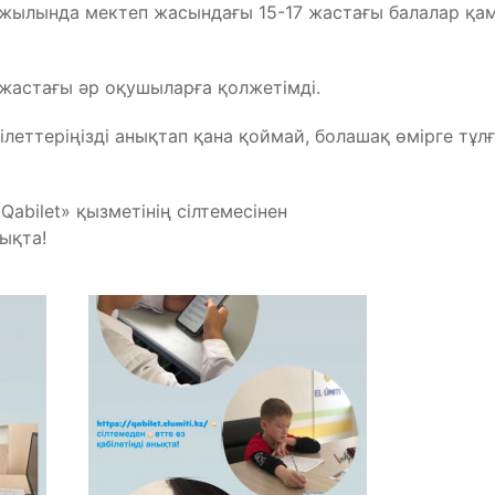
у жылында мектеп жасындағы 15-17 жастағы балалар қа
 жастағы әр оқушыларға қолжетімді.
білеттеріңізді анықтап қана қоймай, болашақ өмірге тұл
Qabilet» қызметінің сілтемесінен
нықта!