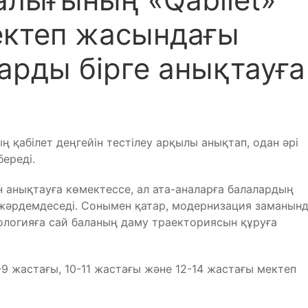
мектеп жасындағы
арды бірге анықтауға
ң қабілет деңгейін тестілеу арқылы анықтап, одан әрі
ереді.
 анықтауға көмектессе, ал ата-аналарға балалардың
 жәрдемдеседі. Сонымен қатар, модернизация заманын
ологияға сай баланың даму траекториясын құруға
9 жастағы, 10-11 жастағы және 12-14 жастағы мектеп