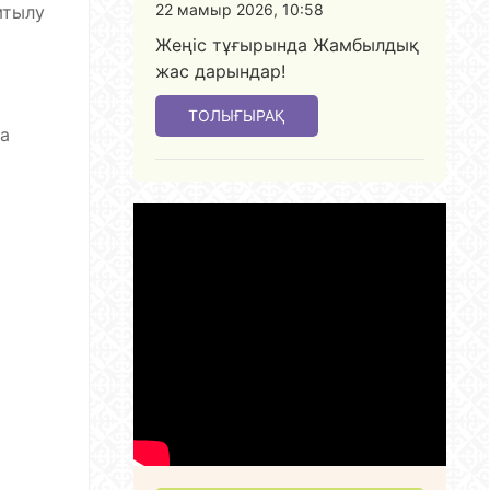
22 мамыр 2026, 10:58
мтылу
Жеңіс тұғырында Жамбылдық
жас дарындар!
ТОЛЫҒЫРАҚ
ға