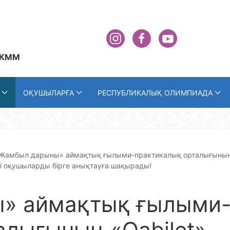
 КММ
ОҚУШЫЛАРҒА
РЕСПУБЛИКАЛЫҚ ОЛИМПИАДА
Жамбыл дарыны» аймақтық ғылыми-практикалық орталығыны
тті оқушыларды бірге анықтауға шақырады!
» аймақтық ғылыми
алығының «Qabilet»