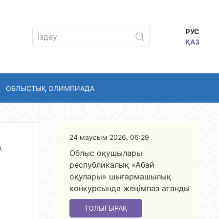
РУС
ҚАЗ
ОБЛЫСТЫҚ ОЛИМПИАДА
24 маусым 2026, 06:29
ң
Облыс оқушылары
республикалық «Абай
оқулары» шығармашылық
-
конкурсында жеңімпаз атанды
ТОЛЫҒЫРАҚ