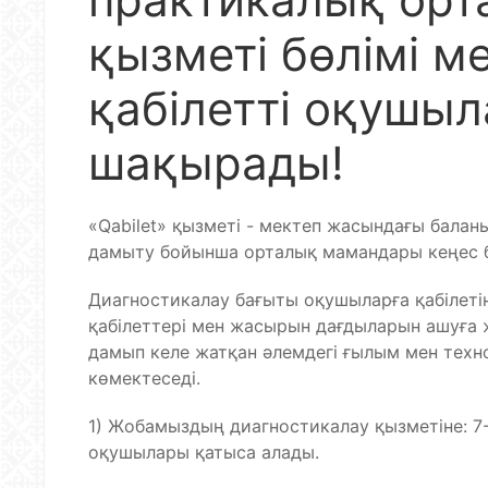
қызметі бөлімі 
қабілетті оқушыл
шақырады!
«Qabilet» қызметі - мектеп жасындағы баланы
дамыту бойынша орталық мамандары кеңес б
Диагностикалау бағыты оқушыларға қабілетін
қабілеттері мен жасырын дағдыларын ашуға
дамып келе жатқан әлемдегі ғылым мен техн
көмектеседі.
1) Жобамыздың диагностикалау қызметіне: 7-
оқушылары қатыса алады.