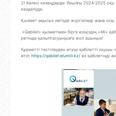
2) Келесі кезеңдерде: биылғы 2024-2025 оқ
көзделуде.
Қызмет ақысыз негізде жүргізіледі және осы
«Qabilet» қызметімен бірге өзіңіздің «4К» қа
ретінде қалыптасуыңызға жол ашыңыз!
Құрметті тестілеуден өтуші қабілетті оқушы «
өтіп:
https://qabilet.elumiti.kz/
өз қабілетіңді а