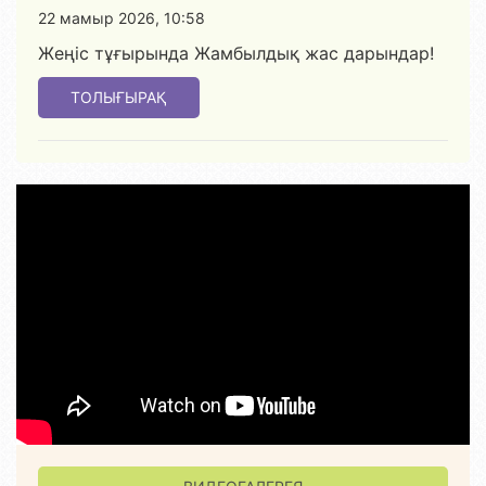
22 мамыр 2026, 10:58
Жеңіс тұғырында Жамбылдық жас дарындар!
ТОЛЫҒЫРАҚ