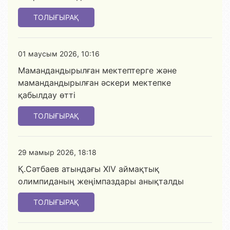
ТОЛЫҒЫРАҚ
01 маусым 2026, 10:16
Мамандандырылған мектептерге және
мамандандырылған әскери мектепке
қабылдау өтті
ТОЛЫҒЫРАҚ
29 мамыр 2026, 18:18
Қ.Сәтбаев атындағы XIV аймақтық
олимпиданың жеңімпаздары анықталды
ТОЛЫҒЫРАҚ