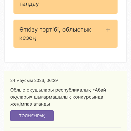
талдау
Өткізу тәртібі, облыстық
кезең
24 маусым 2026, 06:29
Облыс оқушылары республикалық «Абай
оқулары» шығармашылық конкурсында
жеңімпаз атанды
ТОЛЫҒЫРАҚ