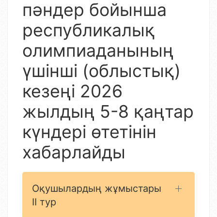
пәндер бойынша
республикалық
олимпиаданының
үшінші (облыстық)
кезеңі 2026
жылдың 5-8 қаңтар
күндері өтетінін
хабарлайды
Оқушылардың жұмыстары
II тур