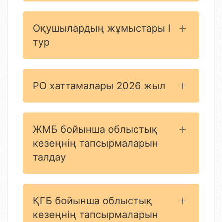
Оқушылардың жұмыстары I
тур
РО хаттамалары 2026 жыл
ЖМБ бойынша облыстық
кезеңнің тапсырмаларын
талдау
ҚГБ бойынша облыстық
кезеңнің тапсырмаларын