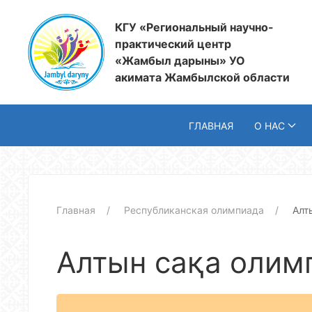
КГУ «Региональный научно-
практический центр
«Жамбыл дарыны» УО
акимата Жамбылской области
ГЛАВНАЯ
О НАС
Главная
Республиканская олимпиада
Алт
Алтын сақа олим