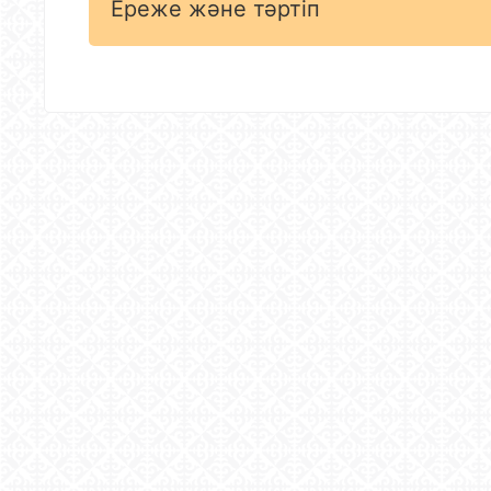
Ереже және тәртіп