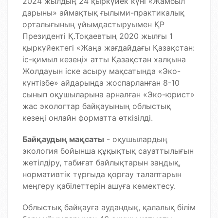
2024 жылдың 24 қыркүйек күні «Жамбыл
дарыны» аймақтық ғылыми-практикалық
орталығының ұйымдастыруымен ҚР
Президенті Қ.Тоқаевтың 2020 жылғы 1
қыркүйектегі «Жаңа жағдайдағы Қазақстан:
іс-қимыл кезеңі» атты Қазақстан халқына
Жолдауын іске асыру мақсатында «Эко-
күнтізбе» айдарында жоспарланған 8-10
сынып оқушыларына арналған «Эко-юрист»
жас экологтар байқауының облыстық
кезеңі онлайн форматта өткізілді.
Байқаудың мақсаты
- оқушылардың
экология бойынша құқықтық сауаттылығын
жетілдіру, табиғат байлықтарын заңдық,
нормативтік тұрғыда қорғау талаптарын
меңгеру қабілеттерін ашуға көмектесу.
Облыстық байқауға аудандық, қалалық білім