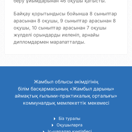
беру ұйымдарынан 46 оқушы қатысты.
Байқау қорытындысы бойынша 8 сыныптар
арасынан 8 оқушы, 9 сыныптар арасынан 8
оқушы, 10 сыныптар арасынан 7 оқушы
жүлделі орындарды иеленіп, арнайы
дипломдармен марапатталды.
Жамбыл облысы әкімдігінің
білім басқармасының «Жамбыл дарыны»
аймақтық ғылыми-практикалық орталығы»
коммуналдық мемлекеттік мекемесі
Біз туралы
Оқушыларға
Іс-шаралар күнтізбесі