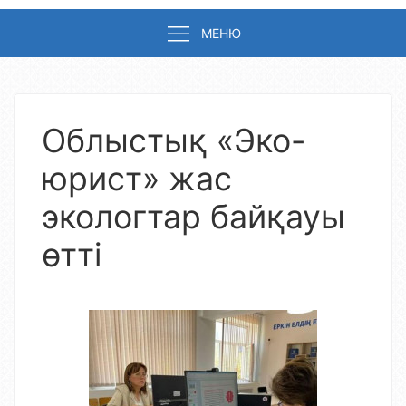
МЕНЮ
Облыстық «Эко-
юрист» жас
экологтар байқауы
өтті