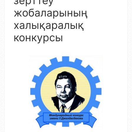
зерттеу
жобаларының
халықаралық
конкурсы