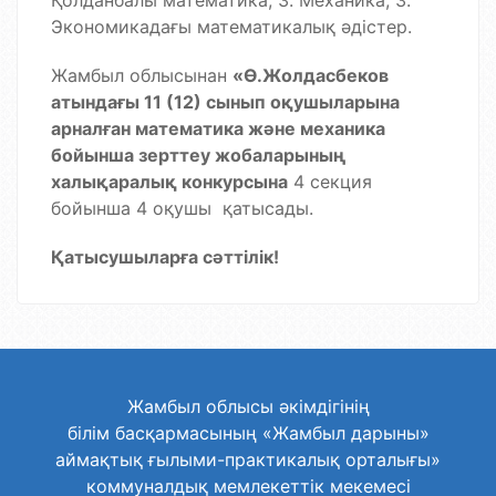
Қолданбалы математика; 3. Механика; 3.
Экономикадағы математикалық әдістер.
Жамбыл облысынан
«Ө.Жолдасбеков
атындағы 11 (12) сынып оқушыларына
арналған математика және механика
бойынша зерттеу жобаларының
халықаралық конкурсына
4 секция
бойынша 4 оқушы қатысады.
Қатысушыларға сәттілік!
Жамбыл облысы әкімдігінің
білім басқармасының «Жамбыл дарыны»
аймақтық ғылыми-практикалық орталығы»
коммуналдық мемлекеттік мекемесі