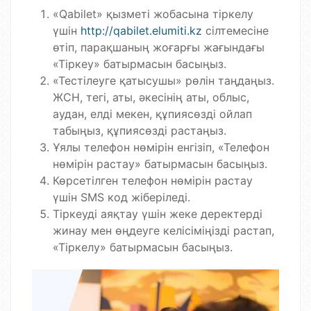
«Qabilet» қызметі жобасына тіркелу
үшін
http://qabilet.elumiti.kz
сілтемесіне
өтіп, парақшаның жоғарғы жағындағы
«Тіркеу» батырмасын басыңыз.
«Тестілеуге қатысушы» рөлін таңдаңыз.
ЖСН, тегі, аты, әкесінің аты, облыс,
аудан, елді мекен, құпиясөзді ойлап
табыңыз, құпиясөзді растаңыз.
Ұялы телефон нөмірін енгізіп, «Телефон
нөмірін растау» батырмасын басыңыз.
Көрсетілген телефон нөмірін растау
үшін SMS код жіберіледі.
Тіркеуді аяқтау үшін жеке деректерді
жинау мен өңдеуге келісіміңізді растап,
«Тіркелу» батырмасын басыңыз.